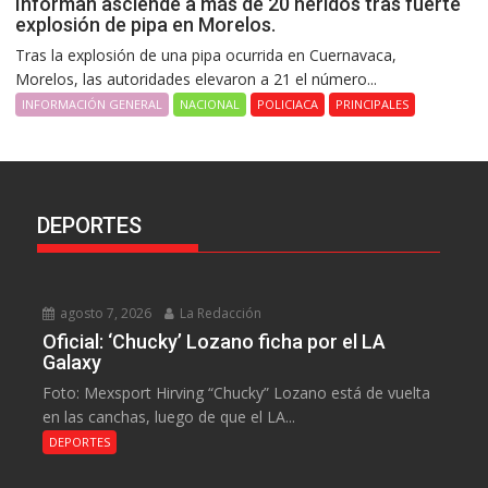
Informan asciende a más de 20 heridos tras fuerte
explosión de pipa en Morelos.
Tras la explosión de una pipa ocurrida en Cuernavaca,
Morelos, las autoridades elevaron a 21 el número...
INFORMACIÓN GENERAL
NACIONAL
POLICIACA
PRINCIPALES
DEPORTES
agosto 7, 2026
La Redacción
Oficial: ‘Chucky’ Lozano ficha por el LA
Galaxy
Foto: Mexsport Hirving “Chucky” Lozano está de vuelta
en las canchas, luego de que el LA...
DEPORTES