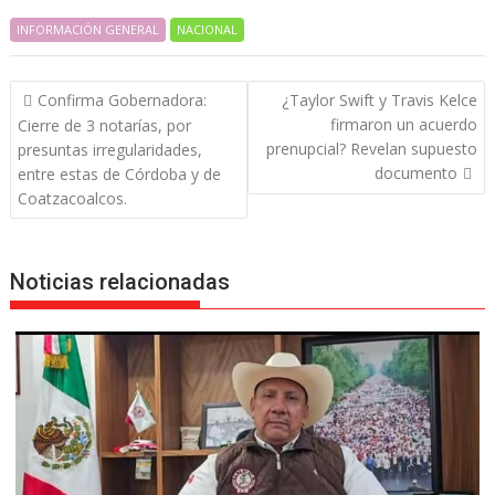
INFORMACIÓN GENERAL
NACIONAL
Navegación
Confirma Gobernadora:
¿Taylor Swift y Travis Kelce
de
firmaron un acuerdo
Cierre de 3 notarías, por
entradas
prenupcial? Revelan supuesto
presuntas irregularidades,
documento
entre estas de Córdoba y de
Coatzacoalcos.
Noticias relacionadas