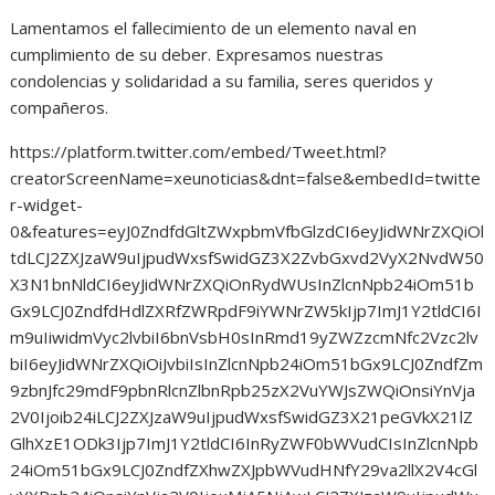
Lamentamos el fallecimiento de un elemento naval en
cumplimiento de su deber. Expresamos nuestras
condolencias y solidaridad a su familia, seres queridos y
compañeros.
https://platform.twitter.com/embed/Tweet.html?
creatorScreenName=xeunoticias&dnt=false&embedId=twitte
r-widget-
0&features=eyJ0ZndfdGltZWxpbmVfbGlzdCI6eyJidWNrZXQiOl
tdLCJ2ZXJzaW9uIjpudWxsfSwidGZ3X2ZvbGxvd2VyX2NvdW50
X3N1bnNldCI6eyJidWNrZXQiOnRydWUsInZlcnNpb24iOm51b
Gx9LCJ0ZndfdHdlZXRfZWRpdF9iYWNrZW5kIjp7ImJ1Y2tldCI6I
m9uIiwidmVyc2lvbiI6bnVsbH0sInRmd19yZWZzcmNfc2Vzc2lv
biI6eyJidWNrZXQiOiJvbiIsInZlcnNpb24iOm51bGx9LCJ0ZndfZm
9zbnJfc29mdF9pbnRlcnZlbnRpb25zX2VuYWJsZWQiOnsiYnVja
2V0Ijoib24iLCJ2ZXJzaW9uIjpudWxsfSwidGZ3X21peGVkX21lZ
GlhXzE1ODk3Ijp7ImJ1Y2tldCI6InRyZWF0bWVudCIsInZlcnNpb
24iOm51bGx9LCJ0ZndfZXhwZXJpbWVudHNfY29va2llX2V4cGl