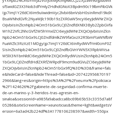
yYXRpb24iOnsiYnVja2V0IjoxMjA5NjAwLCJ2ZXJzaW9uIjpudWx
sfSwidGZ3X3Nob3dfYmlyZHdhdGNoX3Bpdm90c19lbmFibGVk
Ijp7ImJ1Y2tldCI6Im9uIiwidmVyc2lvbiI6bnVsbH0sInRmd19kdX
BsaWNhdGVfc2NyaWJlc190b19zZXR0aW5ncyI6eyJidWNrZXQi
OiJvbiIsInZlcnNpb24iOm51bGx9LCJ0ZndfdXNlX3Byb2ZpbGVfa
W1hZ2Vfc2hhcGVfZW5hYmxlZCI6eyJidWNrZXQiOiJvbiIsInZlcn
Npb24iOm51bGx9LCJ0ZndfdmlkZW9faGxzX2R5bmFtaWNfbW
FuaWZlc3RzXzE1MDgyIjp7ImJ1Y2tldCI6InRydWVfYml0cmF0Z
SIsInZlcnNpb24iOm51bGx9LCJ0ZndfbGVnYWN5X3RpbWVsa
W5lX3N1bnNldCI6eyJidWNrZXQiOnRydWUsInZlcnNpb24iOm5
1bGx9LCJ0ZndfdHdlZXRfZWRpdF9mcm9udGVuZCI6eyJidWNr
ZXQiOiJvbiIsInZlcnNpb24iOm51bGx9fQ%3D%3D&frame=fals
e&hideCard=false&hideThread=false&id=207422956870197
2966&lang=es&origin=https%3A%2F%2Fxeu.mx%2Fpoliciaca
%2F1424626%2Fgabinete-de-seguridad-confirma-muerte-
de-un-marino-y-3-heridos-tras-agresin-en-
sinaloa&sessionId=a985fa9abadcca8bc69b65b53c3355d7a8f
05286&siteScreenName=xeunoticias&theme=light&widgetsV
ersion=6a3ad42b224df%3A1778106238597&width=550px