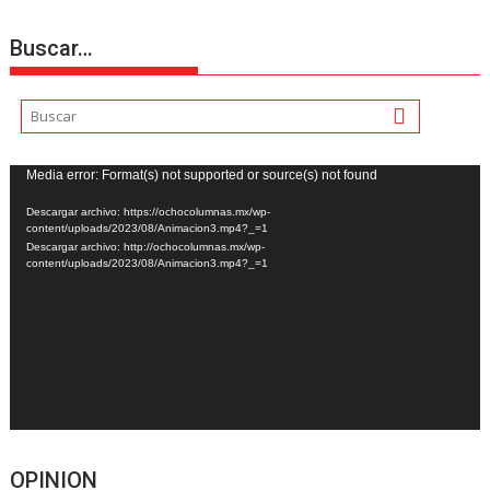
Buscar…
Reproductor
Media error: Format(s) not supported or source(s) not found
de
Descargar archivo: https://ochocolumnas.mx/wp-
vídeo
content/uploads/2023/08/Animacion3.mp4?_=1
Descargar archivo: http://ochocolumnas.mx/wp-
content/uploads/2023/08/Animacion3.mp4?_=1
OPINION