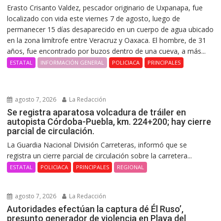
Erasto Crisanto Valdez, pescador originario de Uxpanapa, fue
localizado con vida este viernes 7 de agosto, luego de
permanecer 15 días desaparecido en un cuerpo de agua ubicado
en la zona limítrofe entre Veracruz y Oaxaca. El hombre, de 31
años, fue encontrado por buzos dentro de una cueva, a más...
ESTATAL
INFORMACIÓN GENERAL
POLICIACA
PRINCIPALES
agosto 7, 2026
La Redacción
Se registra aparatosa volcadura de tráiler en
autopista Córdoba-Puebla, km. 224+200; hay cierre
parcial de circulación.
La Guardia Nacional División Carreteras, informó que se
registra un cierre parcial de circulación sobre la carretera...
ESTATAL
POLICIACA
PRINCIPALES
REGIONAL
agosto 7, 2026
La Redacción
Autoridades efectúan la captura dé Él Ruso’,
presunto generador de violencia en Playa del