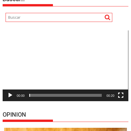
Reproductor
de
vídeo
00:00
00:20
OPINION