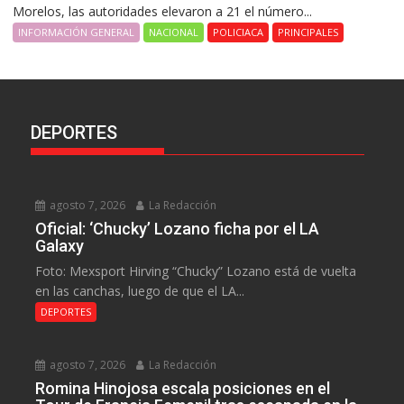
Morelos, las autoridades elevaron a 21 el número...
INFORMACIÓN GENERAL
NACIONAL
POLICIACA
PRINCIPALES
DEPORTES
agosto 7, 2026
La Redacción
Oficial: ‘Chucky’ Lozano ficha por el LA
Galaxy
Foto: Mexsport Hirving “Chucky” Lozano está de vuelta
en las canchas, luego de que el LA...
DEPORTES
agosto 7, 2026
La Redacción
Romina Hinojosa escala posiciones en el