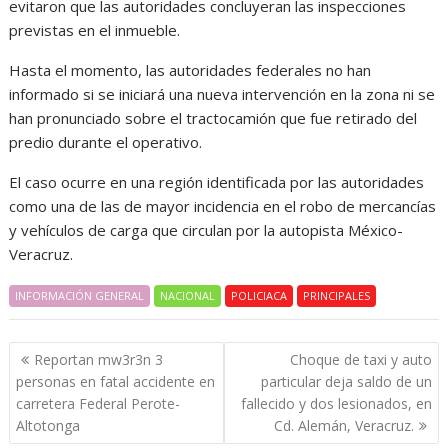
evitaron que las autoridades concluyeran las inspecciones
previstas en el inmueble.
Hasta el momento, las autoridades federales no han
informado si se iniciará una nueva intervención en la zona ni se
han pronunciado sobre el tractocamión que fue retirado del
predio durante el operativo.
El caso ocurre en una región identificada por las autoridades
como una de las de mayor incidencia en el robo de mercancías
y vehículos de carga que circulan por la autopista México-
Veracruz.
INFORMACIÓN GENERAL
NACIONAL
POLICIACA
PRINCIPALES
Navegación
Reportan mw3r3n 3
Choque de taxi y auto
de
personas en fatal accidente en
particular deja saldo de un
entradas
carretera Federal Perote-
fallecido y dos lesionados, en
Altotonga
Cd. Alemán, Veracruz.