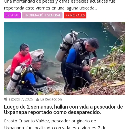
Una mortandad de peces y otras especies acuáticas fue
reportada este viernes en una laguna ubicada...
ESTATAL
INFORMACIÓN GENERAL
PRINCIPALES
agosto 7, 2026
La Redacción
Luego de 2 semanas, hallan con vida a pescador de
Uxpanapa reportado como desaparecido.
Erasto Crisanto Valdez, pescador originario de
Uxpanapa, fue localizado con vida este viernes 7 de