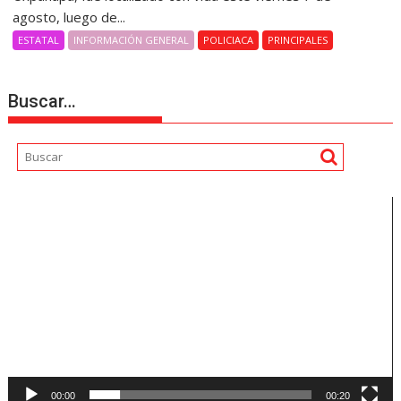
agosto, luego de...
ESTATAL
INFORMACIÓN GENERAL
POLICIACA
PRINCIPALES
Buscar…
Reproductor
de
vídeo
00:00
00:20