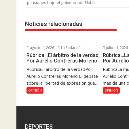
de
pensiones bajo el gobierno de Nahle
entradas
Noticias relacionadas
agosto 4, 2026
La Redacción
julio 14, 2026
Rúbrica…El árbitro de la verdad,
Rúbrica…La
Por Aurelio Contreras Moreno
Por Aureli
RúbricaEl árbitro de la verdadPor
RúbricaLa mu
Aurelio Contreras Moreno El debate
Aurelio Cont
sobre la libertad de expresión que...
más de una dé
OPINIÓN
OPINIÓN
DEPORTES