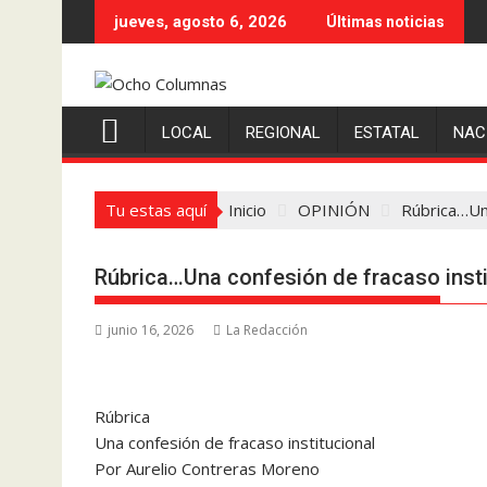
Saltar
jueves, agosto 6, 2026
Últimas noticias
al
contenido
LOCAL
REGIONAL
ESTATAL
NAC
Tu estas aquí
Inicio
OPINIÓN
Rúbrica…Una
Rúbrica…Una confesión de fracaso insti
junio 16, 2026
La Redacción
Rúbrica
Una confesión de fracaso institucional
Por Aurelio Contreras Moreno