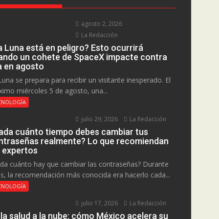
agosto 2, 2026
La Redacción
a Luna está en peligro? Esto ocurrirá
ando un cohete de SpaceX impacte contra
la en agosto
Luna se prepara para recibir un visitante inesperado. El
ximo miércoles 5 de agosto, una...
CNOLOGÍA
julio 29, 2026
La Redacción
ada cuánto tiempo debes cambiar tus
ntraseñas realmente? Lo que recomiendan
s expertos
da cuánto hay que cambiar las contraseñas? Durante
s, la recomendación más conocida era hacerlo cada...
CNOLOGÍA
julio 17, 2026
La Redacción
 la salud a la nube: cómo México acelera su