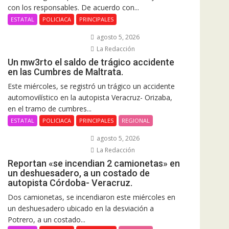
con los responsables. De acuerdo con...
ESTATAL
POLICIACA
PRINCIPALES
agosto 5, 2026
La Redacción
Un mw3rto el saldo de trágico accidente
en las Cumbres de Maltrata.
Este miércoles, se registró un trágico un accidente
automovilístico en la autopista Veracruz- Orizaba,
en el tramo de cumbres...
ESTATAL
POLICIACA
PRINCIPALES
REGIONAL
agosto 5, 2026
La Redacción
Reportan «se incendian 2 camionetas» en
un deshuesadero, a un costado de
autopista Córdoba- Veracruz.
Dos camionetas, se incendiaron este miércoles en
un deshuesadero ubicado en la desviación a
Potrero, a un costado...