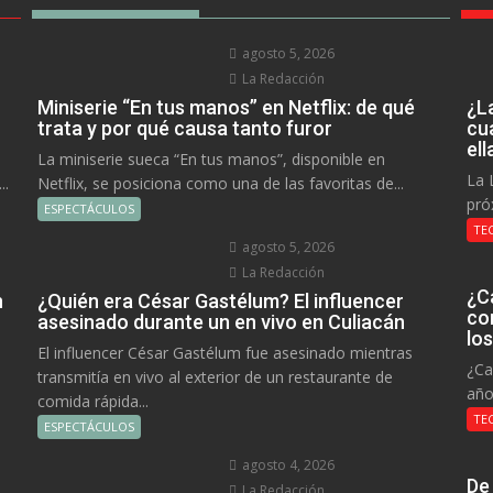
agosto 5, 2026
La Redacción
Miniserie “En tus manos” en Netflix: de qué
¿L
trata y por qué causa tanto furor
cu
el
La miniserie sueca “En tus manos”, disponible en
La 
..
Netflix, se posiciona como una de las favoritas de...
pró
ESPECTÁCULOS
TE
agosto 5, 2026
La Redacción
¿C
n
¿Quién era César Gastélum? El influencer
co
asesinado durante un en vivo en Culiacán
lo
El influencer César Gastélum fue asesinado mientras
¿Ca
transmitía en vivo al exterior de un restaurante de
año
comida rápida...
TE
ESPECTÁCULOS
agosto 4, 2026
De
La Redacción