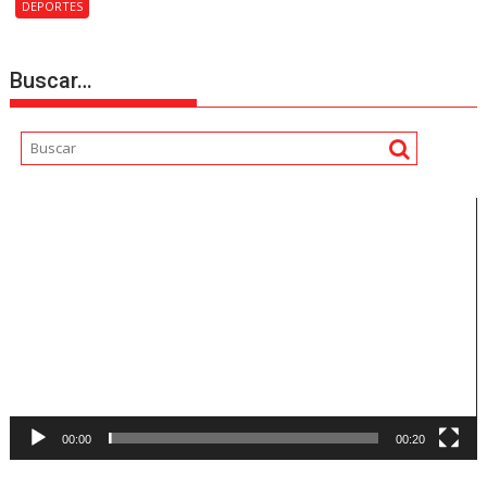
DEPORTES
Buscar…
Reproductor
de
vídeo
00:00
00:20