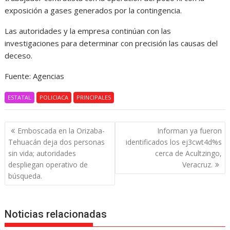
exposición a gases generados por la contingencia.
Las autoridades y la empresa continúan con las
investigaciones para determinar con precisión las causas del
deceso.
Fuente: Agencias
ESTATAL
POLICIACA
PRINCIPALES
Navegación
Emboscada en la Orizaba-
Informan ya fueron
de
Tehuacán deja dos personas
identificados los ej3cwt4d%s
entradas
sin vida; autoridades
cerca de Acultzingo,
despliegan operativo de
Veracruz.
búsqueda.
Noticias relacionadas