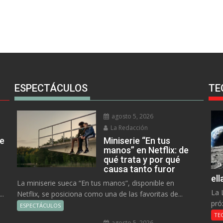
ESPECTÁCULOS
TE
agosto 5, 2026
La Redacción
ue
Miniserie “En tus
manos” en Netflix: de
qué trata y por qué
causa tanto furor
el
La miniserie sueca “En tus manos”, disponible en
La 
..
Netflix, se posiciona como una de las favoritas de...
pró
ESPECTÁCULOS
TE
agosto 5, 2026