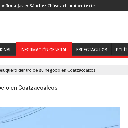
onfirma Javier Sánchez Chávez el inminente cierre de ingenió S
IONAL
INFORMACIÓN GENERAL
ESPECTÁCULOS
POLÍT
eluquero dentro de su negocio en Coatzacoalcos
ocio en Coatzacoalcos