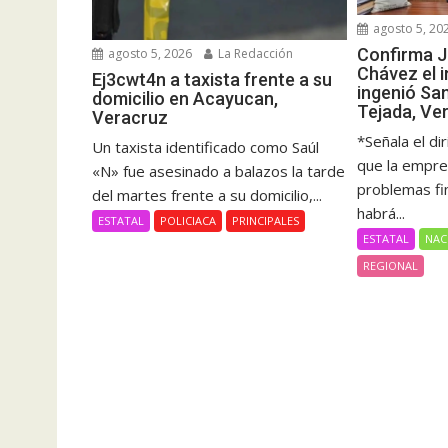
agosto 5, 20
Confirma J
agosto 5, 2026
La Redacción
Chávez el i
Ej3cwt4n a taxista frente a su
ingenió Sa
domicilio en Acayucan,
Tejada, Ve
Veracruz
*Señala el di
Un taxista identificado como Saúl
que la empre
«N» fue asesinado a balazos la tarde
problemas fi
del martes frente a su domicilio,...
habrá...
ESTATAL
POLICIACA
PRINCIPALES
ESTATAL
NAC
REGIONAL