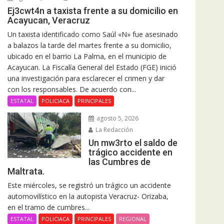
Ej3cwt4n a taxista frente a su domicilio en
Acayucan, Veracruz
Un taxista identificado como Saúl «N» fue asesinado
a balazos la tarde del martes frente a su domicilio,
ubicado en el barrio La Palma, en el municipio de
Acayucan. La Fiscalía General del Estado (FGE) inició
una investigación para esclarecer el crimen y dar
con los responsables. De acuerdo con...
ESTATAL
POLICIACA
PRINCIPALES
agosto 5, 2026
La Redacción
Un mw3rto el saldo de
trágico accidente en
las Cumbres de
Maltrata.
Este miércoles, se registró un trágico un accidente
automovilístico en la autopista Veracruz- Orizaba,
en el tramo de cumbres...
ESTATAL
POLICIACA
PRINCIPALES
REGIONAL