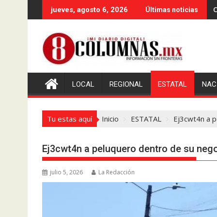
Saltar
C
jueves, agosto 6, 2026
Últimas noticias
al
contenido
LOCAL
REGIONAL
ESTATAL
NAC
Tu estas aquí
Inicio
ESTATAL
Ej3cwt4n a p
Ej3cwt4n a peluquero dentro de su neg
julio 5, 2026
La Redacción