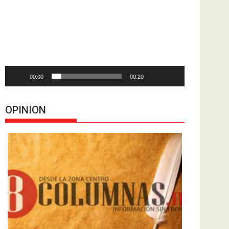
de
vídeo
00:00
00:20
OPINION