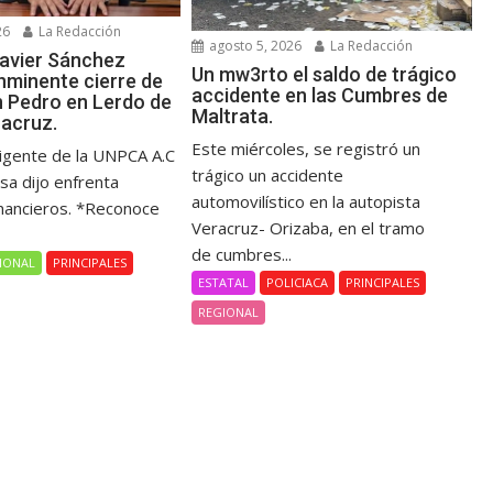
26
La Redacción
agosto 5, 2026
La Redacción
avier Sánchez
Un mw3rto el saldo de trágico
nminente cierre de
accidente en las Cumbres de
n Pedro en Lerdo de
Maltrata.
racruz.
Este miércoles, se registró un
rigente de la UNPCA A.C
trágico un accidente
sa dijo enfrenta
automovilístico en la autopista
nancieros. *Reconoce
Veracruz- Orizaba, en el tramo
de cumbres...
IONAL
PRINCIPALES
ESTATAL
POLICIACA
PRINCIPALES
REGIONAL