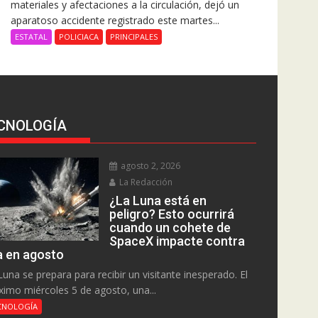
materiales y afectaciones a la circulación, dejó un
aparatoso accidente registrado este martes...
ESTATAL
POLICIACA
PRINCIPALES
CNOLOGÍA
agosto 2, 2026
La Redacción
¿La Luna está en
peligro? Esto ocurrirá
cuando un cohete de
SpaceX impacte contra
la en agosto
Luna se prepara para recibir un visitante inesperado. El
ximo miércoles 5 de agosto, una...
CNOLOGÍA