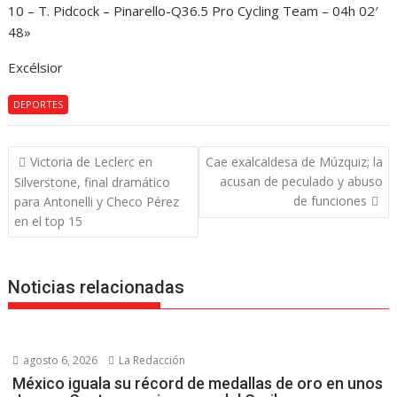
10 – T. Pidcock – Pinarello-Q36.5 Pro Cycling Team – 04h 02′
48»
Excélsior
DEPORTES
Navegación
Victoria de Leclerc en
Cae exalcaldesa de Múzquiz; la
de
acusan de peculado y abuso
Silverstone, final dramático
entradas
de funciones
para Antonelli y Checo Pérez
en el top 15
Noticias relacionadas
agosto 6, 2026
La Redacción
México iguala su récord de medallas de oro en unos