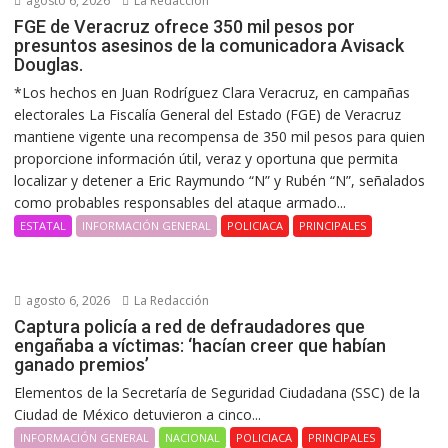
agosto 6, 2026
La Redacción
FGE de Veracruz ofrece 350 mil pesos por
presuntos asesinos de la comunicadora Avisack
Douglas.
*Los hechos en Juan Rodríguez Clara Veracruz, en campañas
electorales La Fiscalía General del Estado (FGE) de Veracruz
mantiene vigente una recompensa de 350 mil pesos para quien
proporcione información útil, veraz y oportuna que permita
localizar y detener a Eric Raymundo “N” y Rubén “N”, señalados
como probables responsables del ataque armado...
ESTATAL
INFORMACIÓN GENERAL
POLICIACA
PRINCIPALES
agosto 6, 2026
La Redacción
Captura policía a red de defraudadores que
engañaba a víctimas: ‘hacían creer que habían
ganado premios’
Elementos de la Secretaría de Seguridad Ciudadana (SSC) de la
Ciudad de México detuvieron a cinco...
INFORMACIÓN GENERAL
NACIONAL
POLICIACA
PRINCIPALES