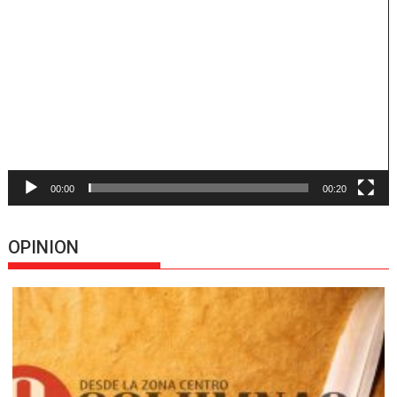
Reproductor
de
vídeo
00:00
00:20
OPINION