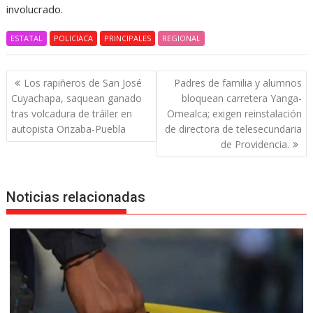
involucrado.
ESTATAL
POLICIACA
PRINCIPALES
REGIONAL
Navegación
Los rapiñeros de San José
Padres de familia y alumnos
de
Cuyachapa, saquean ganado
bloquean carretera Yanga-
entradas
tras volcadura de tráiler en
Omealca; exigen reinstalación
autopista Orizaba-Puebla
de directora de telesecundaria
de Providencia.
Noticias relacionadas