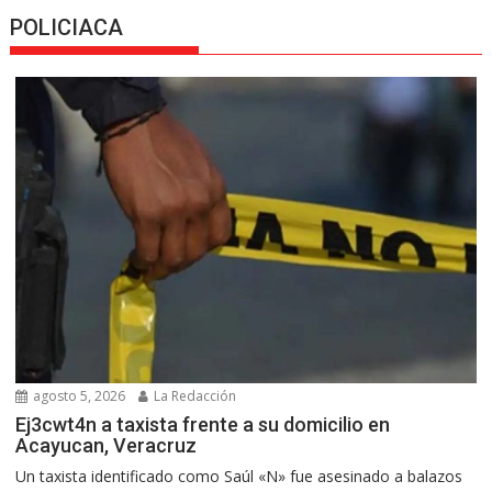
POLICIACA
agosto 5, 2026
La Redacción
Ej3cwt4n a taxista frente a su domicilio en
Acayucan, Veracruz
Un taxista identificado como Saúl «N» fue asesinado a balazos