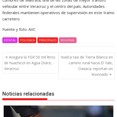
Cumbres de Maltrata, una de las zonas de mayor tránsito
vehicular entre Veracruz y el centro del país. Autoridades
federales mantienen operativos de supervisión en este tramo
carretero.
Fuente y foto: AVC
ESTATAL
POLICIACA
PRINCIPALES
REGIONAL
Navegación
Asegura la FGR 50 mil litros
Vuelca taxi de Tierra Blanca en
de
de huachicol en Agua Dulce,
camino rural hacia El Yale,
entradas
Veracruz.
Oaxaca; reportan un
lesionado
Noticias relacionadas