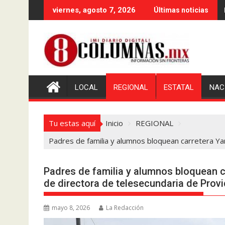
Saltar
viernes, agosto 7, 2026
Últimas noticias
al
contenido
LOCAL
REGIONAL
ESTATAL
NAC
Tu estas aquí
Inicio
REGIONAL
Padres de familia y alumnos bloquean carretera Ya
Padres de familia y alumnos bloquean c
de directora de telesecundaria de Provi
mayo 8, 2026
La Redacción