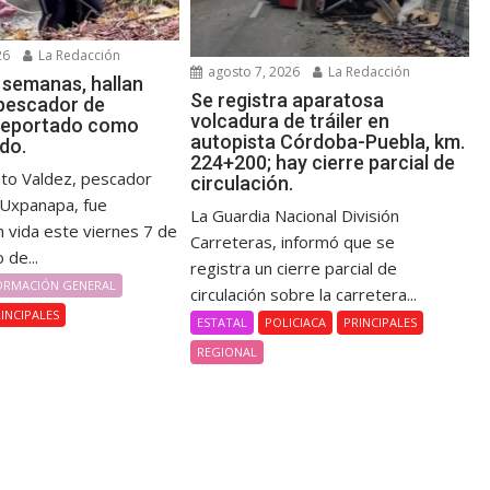
26
La Redacción
agosto 7, 2026
La Redacción
 semanas, hallan
Se registra aparatosa
 pescador de
volcadura de tráiler en
reportado como
autopista Córdoba-Puebla, km.
do.
224+200; hay cierre parcial de
nto Valdez, pescador
circulación.
e Uxpanapa, fue
La Guardia Nacional División
n vida este viernes 7 de
Carreteras, informó que se
 de...
registra un cierre parcial de
ORMACIÓN GENERAL
circulación sobre la carretera...
INCIPALES
ESTATAL
POLICIACA
PRINCIPALES
REGIONAL