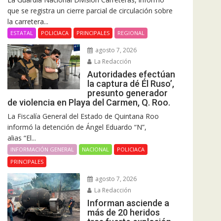
que se registra un cierre parcial de circulación sobre
la carretera...
ESTATAL
POLICIACA
PRINCIPALES
REGIONAL
agosto 7, 2026
La Redacción
Autoridades efectúan
la captura dé Él Ruso’,
presunto generador
de violencia en Playa del Carmen, Q. Roo.
La Fiscalía General del Estado de Quintana Roo
informó la detención de Ángel Eduardo “N”,
alias “El...
INFORMACIÓN GENERAL
NACIONAL
POLICIACA
PRINCIPALES
agosto 7, 2026
La Redacción
Informan asciende a
más de 20 heridos