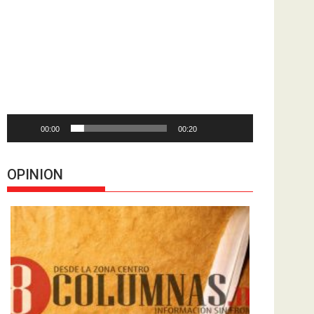
Reproductor
de
vídeo
00:00
00:20
OPINION