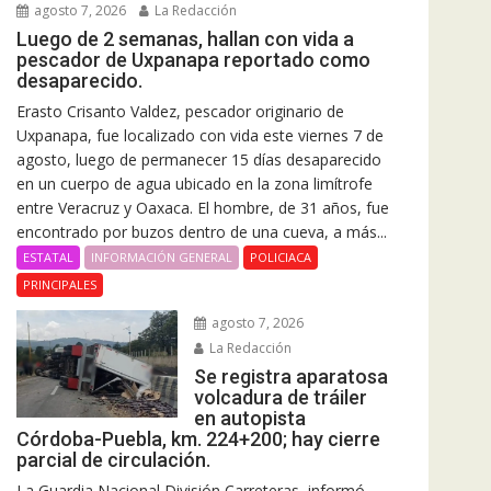
agosto 7, 2026
La Redacción
Luego de 2 semanas, hallan con vida a
pescador de Uxpanapa reportado como
desaparecido.
Erasto Crisanto Valdez, pescador originario de
Uxpanapa, fue localizado con vida este viernes 7 de
agosto, luego de permanecer 15 días desaparecido
en un cuerpo de agua ubicado en la zona limítrofe
entre Veracruz y Oaxaca. El hombre, de 31 años, fue
encontrado por buzos dentro de una cueva, a más...
ESTATAL
INFORMACIÓN GENERAL
POLICIACA
PRINCIPALES
agosto 7, 2026
La Redacción
Se registra aparatosa
volcadura de tráiler
en autopista
Córdoba-Puebla, km. 224+200; hay cierre
parcial de circulación.
La Guardia Nacional División Carreteras, informó