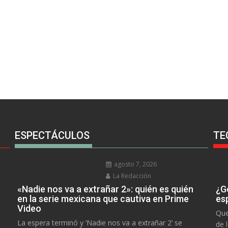
ESPECTÁCULOS
TE
agosto 7, 2026
La Redacción
«Nadie nos va a extrañar 2»: quién es quién
¿Go
en la serie mexicana que cautiva en Prime
es
Video
Que
La espera terminó y ‘Nadie nos va a extrañar 2’ se
de 