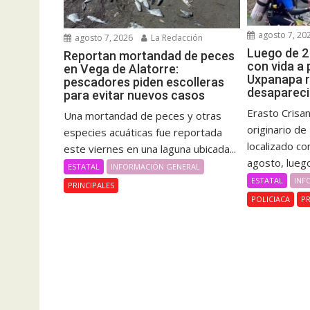
agosto 7, 20
agosto 7, 2026
La Redacción
Luego de 2
Reportan mortandad de peces
con vida a
en Vega de Alatorre:
Uxpanapa 
pescadores piden escolleras
desapareci
para evitar nuevos casos
Erasto Crisa
Una mortandad de peces y otras
originario d
especies acuáticas fue reportada
localizado co
este viernes en una laguna ubicada...
agosto, luego
ESTATAL
INFORMACIÓN GENERAL
ESTATAL
INF
PRINCIPALES
POLICIACA
PR