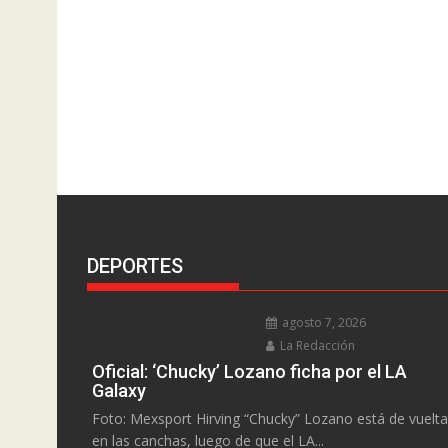
DEPORTES
agosto 7, 2026
La Redacción
Oficial: ‘Chucky’ Lozano ficha por el LA
Galaxy
Foto: Mexsport Hirving “Chucky” Lozano está de vuelta
en las canchas, luego de que el LA...