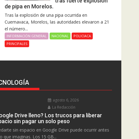
tras fuerte explosión
de pipa en Morelos.
Tras la explosión de una pipa ocurrida en
Cuernavaca, Morelos, las autoridades elevaron a 21
el número...
INFORMACIÓN GENERAL
NACIONAL
POLICIACA
PRINCIPALES
CNOLOGÍA
agosto 6, 2026
La Redacción
ogle Drive lleno? Los trucos para liberar
pacio sin pagar un solo peso
darte sin espacio en Google Drive puede ocurrir antes
lo que imaginas. Los 15 GB...