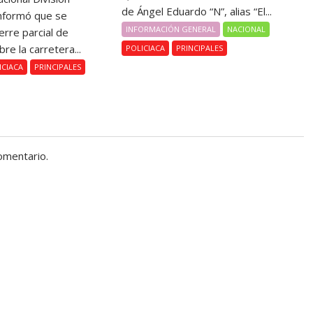
de Ángel Eduardo “N”, alias “El...
informó que se
INFORMACIÓN GENERAL
NACIONAL
ierre parcial de
bre la carretera...
POLICIACA
PRINCIPALES
ICIACA
PRINCIPALES
omentario.