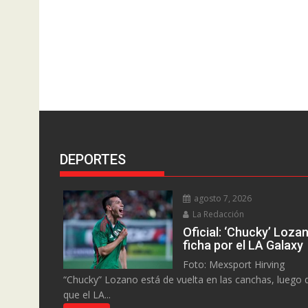
DEPORTES
agosto 7, 2026
La Redacción
Oficial: ‘Chucky’ Loza
ficha por el LA Galaxy
Foto: Mexsport Hirving
“Chucky” Lozano está de vuelta en las canchas, luego 
que el LA...