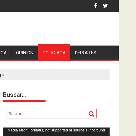
iden escolleras para evitar nuevos casos
ICA
OPINIÓN
POLICIACA
DEPORTES
epec
Buscar…
Reproductor
Media error: Format(s) not supported or source(s) not found