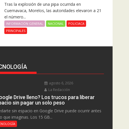
Tras la explosión de una pipa ocurrida en
Cuernavaca, Morelos, las autoridades elevaron a 21
el número...
INFORMACIÓN GENERAL
NACIONAL
POLICIACA
PRINCIPALES
CNOLOGÍA
agosto 6, 2026
La Redacción
ogle Drive lleno? Los trucos para liberar
pacio sin pagar un solo peso
darte sin espacio en Google Drive puede ocurrir antes
lo que imaginas. Los 15 GB...
CNOLOGÍA