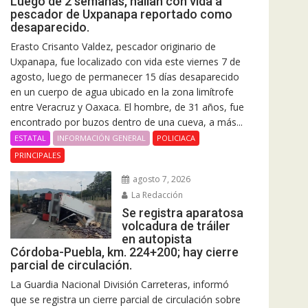
Luego de 2 semanas, hallan con vida a
pescador de Uxpanapa reportado como
desaparecido.
Erasto Crisanto Valdez, pescador originario de
Uxpanapa, fue localizado con vida este viernes 7 de
agosto, luego de permanecer 15 días desaparecido
en un cuerpo de agua ubicado en la zona limítrofe
entre Veracruz y Oaxaca. El hombre, de 31 años, fue
encontrado por buzos dentro de una cueva, a más...
ESTATAL
INFORMACIÓN GENERAL
POLICIACA
PRINCIPALES
agosto 7, 2026
La Redacción
Se registra aparatosa
volcadura de tráiler
en autopista
Córdoba-Puebla, km. 224+200; hay cierre
parcial de circulación.
La Guardia Nacional División Carreteras, informó
que se registra un cierre parcial de circulación sobre