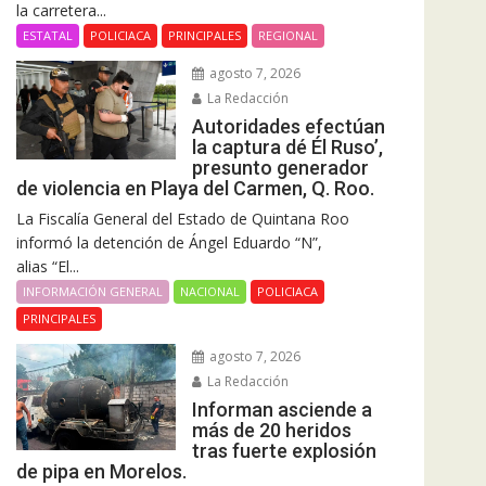
la carretera...
ESTATAL
POLICIACA
PRINCIPALES
REGIONAL
agosto 7, 2026
La Redacción
Autoridades efectúan
la captura dé Él Ruso’,
presunto generador
de violencia en Playa del Carmen, Q. Roo.
La Fiscalía General del Estado de Quintana Roo
informó la detención de Ángel Eduardo “N”,
alias “El...
INFORMACIÓN GENERAL
NACIONAL
POLICIACA
PRINCIPALES
agosto 7, 2026
La Redacción
Informan asciende a
más de 20 heridos
tras fuerte explosión
de pipa en Morelos.