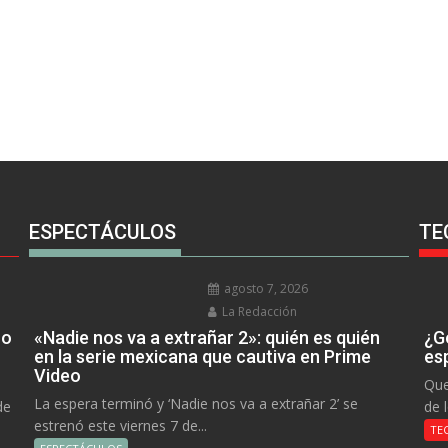
ESPECTÁCULOS
TE
agosto 7, 2026
La Redacción
no
«Nadie nos va a extrañar 2»: quién es quién
¿Go
en la serie mexicana que cautiva en Prime
es
Video
Que
La espera terminó y ‘Nadie nos va a extrañar 2’ se
de
de 
estrenó este viernes 7 de...
TE