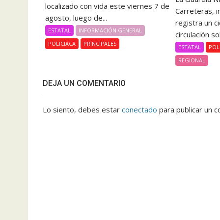
localizado con vida este viernes 7 de
Carreteras, 
agosto, luego de...
registra un c
ESTATAL
INFORMACIÓN GENERAL
circulación so
POLICIACA
PRINCIPALES
ESTATAL
POL
REGIONAL
DEJA UN COMENTARIO
Lo siento, debes estar
conectado
para publicar un c