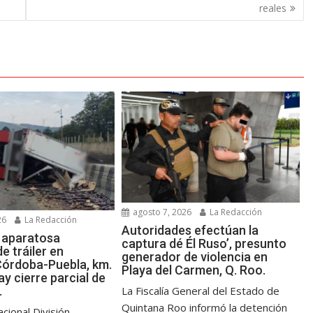
reales
agosto 7, 2026
La Redacción
26
La Redacción
Autoridades efectúan la
a aparatosa
captura dé Él Ruso’, presunto
e tráiler en
generador de violencia en
Córdoba-Puebla, km.
Playa del Carmen, Q. Roo.
y cierre parcial de
.
La Fiscalía General del Estado de
Quintana Roo informó la detención
cional División