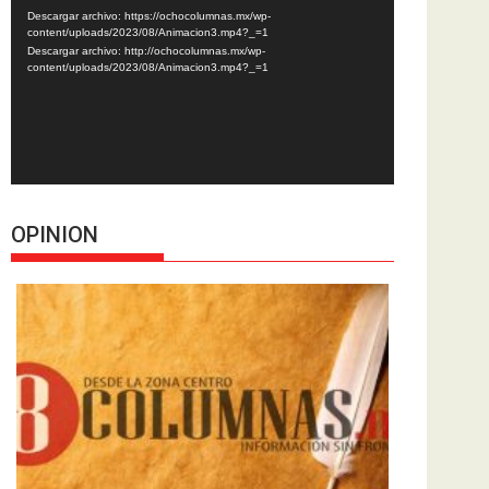
de
Descargar archivo: https://ochocolumnas.mx/wp-
vídeo
content/uploads/2023/08/Animacion3.mp4?_=1
Descargar archivo: http://ochocolumnas.mx/wp-
content/uploads/2023/08/Animacion3.mp4?_=1
OPINION