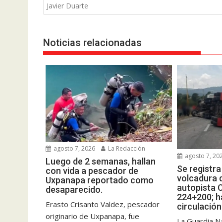
de
Javier Duarte
entradas
Noticias relacionadas
agosto 7, 2026
La Redacción
agosto 7, 20
Luego de 2 semanas, hallan
Se registr
con vida a pescador de
volcadura d
Uxpanapa reportado como
autopista 
desaparecido.
224+200; ha
Erasto Crisanto Valdez, pescador
circulación
originario de Uxpanapa, fue
La Guardia Na