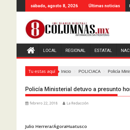
Saltar
sábado, agosto 8, 2026
Últimas noticias
al
contenido
LOCAL
REGIONAL
ESTATAL
NAC
Tu estas aquí
Inicio
POLICIACA
Policía Mi
Policía Ministerial detuvo a presunto
febrero 22, 2018
La Redacción
Julio Herrera/ÁgoraHuatusco