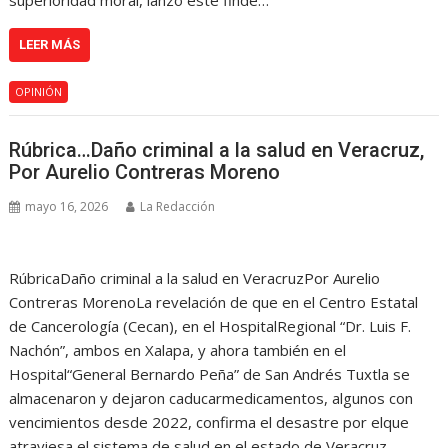
superioridad moral, lanzó este finde…
LEER MÁS
OPINIÓN
Rúbrica…Daño criminal a la salud en Veracruz,
Por Aurelio Contreras Moreno
mayo 16, 2026
La Redacción
RúbricaDaño criminal a la salud en VeracruzPor Aurelio
Contreras MorenoLa revelación de que en el Centro Estatal
de Cancerología (Cecan), en el HospitalRegional “Dr. Luis F.
Nachón”, ambos en Xalapa, y ahora también en el
Hospital“General Bernardo Peña” de San Andrés Tuxtla se
almacenaron y dejaron caducarmedicamentos, algunos con
vencimientos desde 2022, confirma el desastre por elque
atraviesa el sistema de salud en el estado de Veracruz,