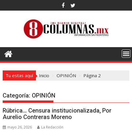
Saltar
al
contenido
Tu estas aquí
Inicio
OPINIÓN
Página 2
Categoría:
OPINIÓN
Rúbrica… Censura institucionalizada, Por
Aurelio Contreras Moreno
mayo 26, 2026
La Redacción