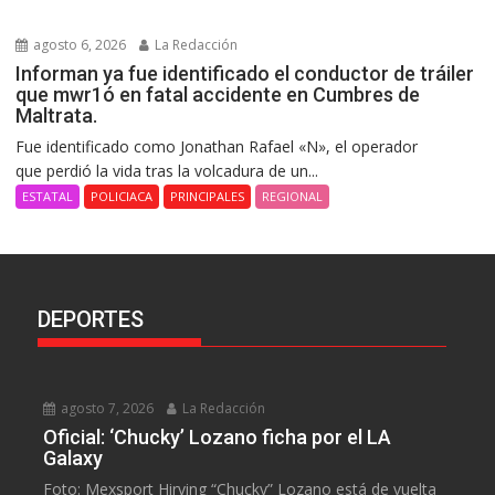
agosto 6, 2026
La Redacción
Informan ya fue identificado el conductor de tráiler
que mwr1ó en fatal accidente en Cumbres de
Maltrata.
Fue identificado como Jonathan Rafael «N», el operador
que perdió la vida tras la volcadura de un...
ESTATAL
POLICIACA
PRINCIPALES
REGIONAL
DEPORTES
agosto 7, 2026
La Redacción
Oficial: ‘Chucky’ Lozano ficha por el LA
Galaxy
Foto: Mexsport Hirving “Chucky” Lozano está de vuelta