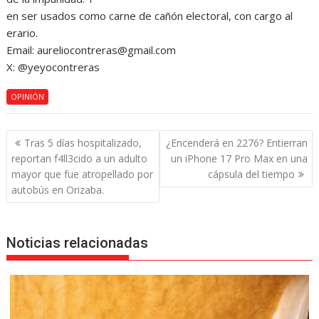
en ser usados como carne de cañón electoral, con cargo al
erario.
Email: aureliocontreras@gmail.com
X: @yeyocontreras
OPINIÓN
Navegación
Tras 5 días hospitalizado,
¿Encenderá en 2276? Entierran
de
reportan f4ll3cido a un adulto
un iPhone 17 Pro Max en una
entradas
mayor que fue atropellado por
cápsula del tiempo
autobús en Orizaba.
Noticias relacionadas