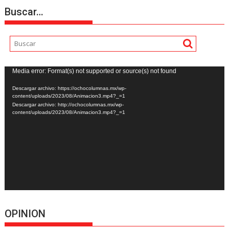
Buscar…
Reproductor
Media error: Format(s) not supported or source(s) not found
de
Descargar archivo: https://ochocolumnas.mx/wp-
vídeo
content/uploads/2023/08/Animacion3.mp4?_=1
Descargar archivo: http://ochocolumnas.mx/wp-
content/uploads/2023/08/Animacion3.mp4?_=1
OPINION