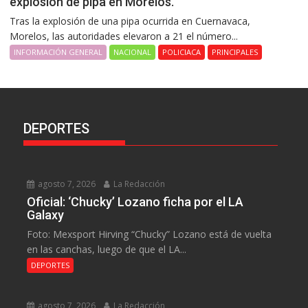
explosión de pipa en Morelos.
Tras la explosión de una pipa ocurrida en Cuernavaca,
Morelos, las autoridades elevaron a 21 el número...
INFORMACIÓN GENERAL
NACIONAL
POLICIACA
PRINCIPALES
DEPORTES
agosto 7, 2026
La Redacción
Oficial: ‘Chucky’ Lozano ficha por el LA
Galaxy
Foto: Mexsport Hirving “Chucky” Lozano está de vuelta
en las canchas, luego de que el LA...
DEPORTES
agosto 7, 2026
La Redacción