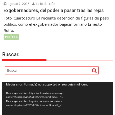
agosto 7, 2026
La Redacción
Exgobernadores, del poder a pasar tras las rejas
Foto: Cuartoscuro La reciente detención de figuras de peso
político, como el exgobernador bajacaliforniano Ernesto
Ruffo...
POLÍTICA
Buscar…
Reproductor
Media error: Format(s) not supported or source(s) not found
de
Descargar archivo: https://ochocolumnas.mx/wp-
vídeo
content/uploads/2023/08/Animacion3.mp4?_=1
Descargar archivo: http://ochocolumnas.mx/wp-
content/uploads/2023/08/Animacion3.mp4?_=1