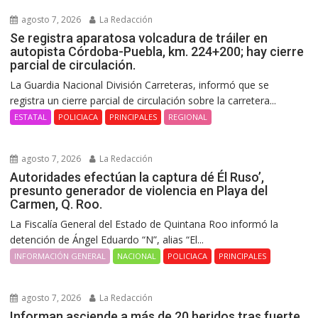
agosto 7, 2026
La Redacción
Se registra aparatosa volcadura de tráiler en
autopista Córdoba-Puebla, km. 224+200; hay cierre
parcial de circulación.
La Guardia Nacional División Carreteras, informó que se
registra un cierre parcial de circulación sobre la carretera...
ESTATAL
POLICIACA
PRINCIPALES
REGIONAL
agosto 7, 2026
La Redacción
Autoridades efectúan la captura dé Él Ruso’,
presunto generador de violencia en Playa del
Carmen, Q. Roo.
La Fiscalía General del Estado de Quintana Roo informó la
detención de Ángel Eduardo “N”, alias “El...
INFORMACIÓN GENERAL
NACIONAL
POLICIACA
PRINCIPALES
agosto 7, 2026
La Redacción
Informan asciende a más de 20 heridos tras fuerte