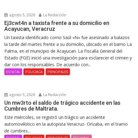
agosto 5, 2026
La Redacción
Ej3cwt4n a taxista frente a su domicilio en
Acayucan, Veracruz
Un taxista identificado como Saúl «N» fue asesinado a balazos
la tarde del martes frente a su domicilio, ubicado en el barrio La
Palma, en el municipio de Acayucan. La Fiscalía General del
Estado (FGE) inició una investigación para esclarecer el crimen y
dar con los responsables. De acuerdo con...
ESTATAL
POLICIACA
PRINCIPALES
agosto 5, 2026
La Redacción
Un mw3rto el saldo de trágico accidente en las
Cumbres de Maltrata.
Este miércoles, se registró un trágico un accidente
automovilístico en la autopista Veracruz- Orizaba, en el tramo
de cumbres...
ESTATAL
POLICIACA
PRINCIPALES
REGIONAL