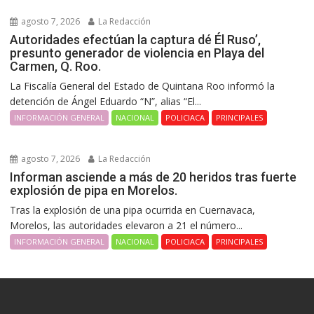
agosto 7, 2026
La Redacción
Autoridades efectúan la captura dé Él Ruso’,
presunto generador de violencia en Playa del
Carmen, Q. Roo.
La Fiscalía General del Estado de Quintana Roo informó la
detención de Ángel Eduardo “N”, alias “El...
INFORMACIÓN GENERAL
NACIONAL
POLICIACA
PRINCIPALES
agosto 7, 2026
La Redacción
Informan asciende a más de 20 heridos tras fuerte
explosión de pipa en Morelos.
Tras la explosión de una pipa ocurrida en Cuernavaca,
Morelos, las autoridades elevaron a 21 el número...
INFORMACIÓN GENERAL
NACIONAL
POLICIACA
PRINCIPALES