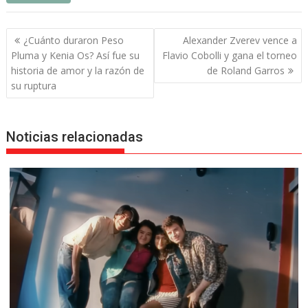
Navegación
¿Cuánto duraron Peso
Alexander Zverev vence a
de
Pluma y Kenia Os? Así fue su
Flavio Cobolli y gana el torneo
entradas
historia de amor y la razón de
de Roland Garros
su ruptura
Noticias relacionadas