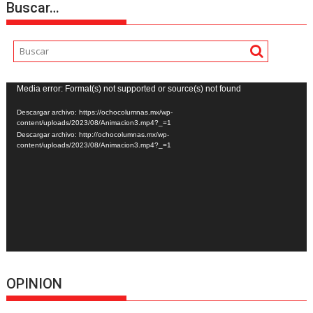
Buscar…
Reproductor
Media error: Format(s) not supported or source(s) not found
de
Descargar archivo: https://ochocolumnas.mx/wp-
vídeo
content/uploads/2023/08/Animacion3.mp4?_=1
Descargar archivo: http://ochocolumnas.mx/wp-
content/uploads/2023/08/Animacion3.mp4?_=1
OPINION