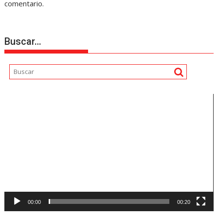
comentario.
Buscar…
Reproductor
de
vídeo
00:00
00:20