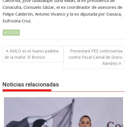
California, José Guadalupe Suna Millán, la ex presidenta de
Conaculta, Consuelo Sáizar, el ex coordinador de asesores de
Felipe Calderón, Antonio Vivanco y la ex diputada por Oaxaca,
Eufrosina Cruz.
POLÍTICA
Navegación
AMLO es el ‘nuevo padrino
Presentará PES controversia
de
de la mafia’: El Bronco
contra Fiscal Carnal de Graco
entradas
Ramírez
Noticias relacionadas