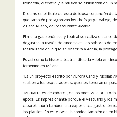
tronomía, el teatro y la músi­ca se fusionarán en un
Dreams es el título de esta deliciosa conjunción de t
que también protagonizan los chefs Jorge Vallejo, de
y Paco Ruano, del restaurante Alcalde.
El menú gastronómi­co y teatral se realiza en cin­co
degustan, a través de cinco salas, los sabores de exqu
teatralizada en la que se observa a Adela, la protag
Es así como la historia tea­tral, titulada Adela en 
femenino en México.
“Es un proyecto escrito por Aurora Cano y Nicolás Alv
reciben a los espectadores, quienes tendrán un pasap
“Mi cuarto es de cabaret, de los años 20 o 30. Todo
época. Es impresionante por­que el vestuario y los m
ca­baret habrá también una ex­periencia gastronómic
los platillos. En este caso, la comida también es en b