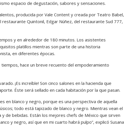
 mismo espacio de degustación, sabo­res y sensaciones.
alen­tos, producida por Vale Con­tent y creada por Teatro Babel,
l restau­rante Quintonil, Edgar Núñez, del restaurante Sud 777,
 tiempos y en alrededor de 180 minutos. Los asistentes
isi­tos platillos mientras son par­te de una historia
onista, en diferentes épocas.
cinco tiempos, hace un breve re­cuento del empoderamiento
a­rado. ¡Es increíble! Son cinco salones en la hacienda que
or­te. Éste será sellado en cada habitación por la que pasan.
 es en blanco y negro, porque es una perspectiva de aquella
úsicos; todo está tapizado de blanco y negro. Mientras vean el
a y de bebidas. Están los mejores chefs de México que sirven
lanco y negro, así que en mi cuarto habrá pulpo”, explicó Susa­na