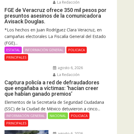
La Redacción
FGE de Veracruz ofrece 350 mil pesos por
presuntos asesinos de la comunicadora
Avisack Douglas.
*Los hechos en Juan Rodríguez Clara Veracruz, en
campañas electorales La Fiscalía General del Estado
(FGE)...
ESTATAL
INFORMACIÓN GENERAL
POLICIACA
PRINCIPALES
agosto 6, 2026
La Redacción
Captura policía a red de defraudadores
que engañaba a víctimas: ‘hacían creer
que habían ganado premios’
Elementos de la Secretaría de Seguridad Ciudadana
(SSC) de la Ciudad de México detuvieron a cinco...
INFORMACIÓN GENERAL
NACIONAL
POLICIACA
PRINCIPALES
agosto 6, 2026