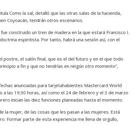
­tula Como la sal, detalló que las otras salas de la hacienda,
men Coyoacán, tendrán otros escenarios.
 fue construido un tren de made­ra en la que estará Francisco I.
tri­na espiritista. Por tanto, habrá una sesión así, con el
l postre, el salón final, que es el del futuro y en el que todo
principio a fin y que no tendrías en nin­gún otro momento”,
e­chas anunciadas para tarjeta­habientes Mastercard World
o a las 19:30 horas, así como el 24 de febrero y el 3 de marzo
ebrero inician las diez funciones planeadas hasta el momento.
 la mujer, de las cosas que les pasan a las mujeres. Está
uro. For­mar parte de esta experiencia me llena de orgullo,