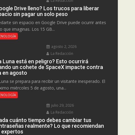
La Redacción
ogle Drive lleno? Los trucos para liberar
pacio sin pagar un solo peso
darte sin espacio en Google Drive puede ocurrir antes
lo que imaginas. Los 15 GB...
CNOLOGÍA
agosto 2, 2026
La Redacción
a Luna está en peligro? Esto ocurrirá
ando un cohete de SpaceX impacte contra
la en agosto
Luna se prepara para recibir un visitante inesperado. El
ximo miércoles 5 de agosto, una...
CNOLOGÍA
julio 29, 2026
La Redacción
ada cuánto tiempo debes cambiar tus
ntraseñas realmente? Lo que recomiendan
s expertos