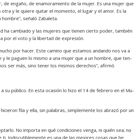
mor, de engaño, de enamoramiento de la mujer. Es una mujer que
a otra y le quiere quitar el momento, el lugar y el amor. Es la
 hombre”, seña­ló Zabaleta.
dad ha cambiado y las mujeres que tienen cierto poder, también
a por el voto y la libertad de expresión.
a mucho por hacer. Este camino que estamos andando nos va a
ne y le paguen lo mismo a una mu­jer que a un hombre, que ten­
os ser más, sino tener los mismos derechos”, afirmó.
l a su público. En esta ocasión lo hizo el 14 de febrero en el Mu­
­cieron fila y ella, sin palabras, simplemente los abrazó por un
eptarlo. No importa en qué condiciones venga, ni quién sea; no
e ti. Indiscutiblemente es una de las mejores cosas que he