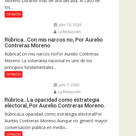
Moreno Durante más de una década, el caso de
los...
OPINIÓN
julio 10, 2026
La Redacción
Rúbrica…Con mis narcos no, Por Aurelio
Contreras Moreno
RúbricaCon mis narcos noPor Aurelio Contreras
Moreno La soberanía nacional es uno de los
principios fundamentales...
OPINIÓN
julio 7, 2026
La Redacción
Rúbrica…La opacidad como estrategia
electoral, Por Aurelio Contreras Moreno.
RúbricaLa opacidad como estrategia electoralPor
Aurelio Contreras Moreno Aunque no generó mayor
conversación pública en medio...
OPINIÓN