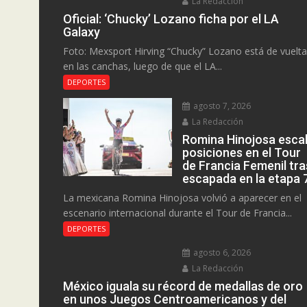
La Redacción
Oficial: ‘Chucky’ Lozano ficha por el LA
Galaxy
Foto: Mexsport Hirving “Chucky” Lozano está de vuelta
en las canchas, luego de que el LA...
DEPORTES
agosto 7, 2026
La Redacción
Romina Hinojosa esca
posiciones en el Tour
de Francia Femenil tra
escapada en la etapa 
La mexicana Romina Hinojosa volvió a aparecer en el
escenario internacional durante el Tour de Francia...
DEPORTES
agosto 6, 2026
La Redacción
México iguala su récord de medallas de oro
en unos Juegos Centroamericanos y del