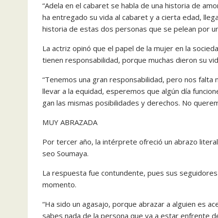
“Adela en el cabaret se ha­bla de una historia de a
ha entregado su vida al caba­ret y a cierta edad, lleg
historia de estas dos personas que se pelean por un
La actriz opinó que el papel de la mujer en la socie
tienen res­ponsabilidad, por­que muchas dieron su vid
“Tenemos una gran responsabili­dad, pero nos falt
lle­var a la equidad, esperemos que algún día funcio
gan las mismas posibilidades y derechos. No querem
MUY ABRAZADA
Por tercer año, la intérpre­te ofreció un abrazo litera
seo Soumaya.
La respuesta fue contun­dente, pues sus seguidores hi
momento.
“Ha sido un agasajo, por­que abrazar a alguien es ac
sabes nada de la per­sona que va a estar enfren­te d