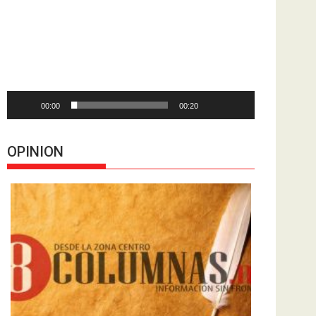
de
vídeo
00:00
00:20
OPINION