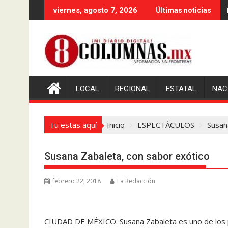
Saltar
viernes, agosto 7, 2026
Últimas noticias
al
contenido
LOCAL
REGIONAL
ESTATAL
NAC
Tu estas aquí
Inicio
ESPECTÁCULOS
Susan
Susana Zabaleta, con sabor exótico
febrero 22, 2018
La Redacción
CIUDAD DE MÉXICO. Susana Zabaleta es uno de los pla