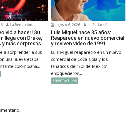
26
La Redacción
agosto 6, 2026
La Redacción
 volvió a hacer! Su
Luis Miguel hace 35 años:
m llega con Drake,
Reaparece en nuevo comercial
 y más sorpresas
y reviven video de 1991
ve a sorprender a sus
Luis Miguel reapareció en un nuevo
on una nueva etapa
comercial de Coca-Cola y los
antante colombiana...
fanáticos del ‘Sol de México’
enloquecieron...
ESPECTÁCULOS
omentario.