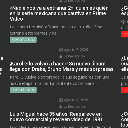
La Redacción
«Nadie nos va a extrañar 2»: quién es quién
¿Go
en la serie mexicana que cautiva en Prime
es
Video
Que
La espera terminó y ‘Nadie nos va a extrañar 2’ se
de 
estrenó este viernes 7 de...
TE
ESPECTÁCULOS
agosto 7, 2026
La Redacción
la
¿L
¡Karol G lo volvió a hacer! Su nuevo álbum
cu
s
llega con Drake, Bruno Mars y más sorpresas
el
7
Karol G vuelve a sorprender a sus seguidores con una
La 
nueva etapa musical. La cantante colombiana...
pró
ESPECTÁCULOS
TE
agosto 6, 2026
La Redacción
Luis Miguel hace 35 años: Reaparece en
¿C
nuevo comercial y reviven video de 1991
co
lo
Luis Miguel reapareció en un nuevo comercial de Coca-