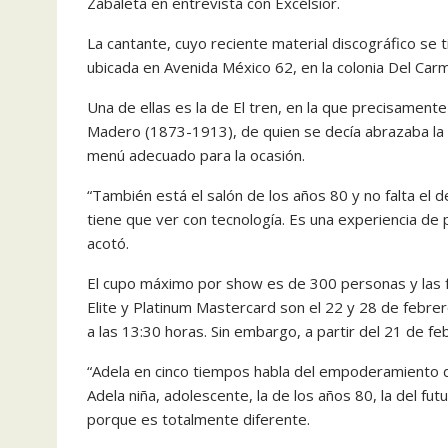
Zabaleta en entrevista con Excélsior.
La cantante, cuyo recien­te material discográfico se ti
ubicada en Avenida México 62, en la colonia Del Car
Una de ellas es la de El tren, en la que precisamente
Madero (1873-1913), de quien se decía abrazaba la doc
menú adecuado para la ocasión.
“También está el salón de los años 80 y no falta el de
tie­ne que ver con tecnología. Es una experiencia de 
acotó.
El cupo máximo por show es de 300 personas y las f
Elite y Platinum Mastercard son el 22 y 28 de febrer
a las 13:30 horas. Sin em­bargo, a partir del 21 de f
“Adela en cinco tiempos habla del empoderamiento de
Adela niña, adolescente, la de los años 80, la del fut
porque es totalmente diferente.