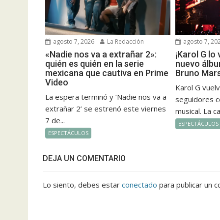
agosto 7, 2026
La Redacción
agosto 7, 20
«Nadie nos va a extrañar 2»:
¡Karol G lo
quién es quién en la serie
nuevo álbu
mexicana que cautiva en Prime
Bruno Mars
Video
Karol G vuel
La espera terminó y ‘Nadie nos va a
seguidores c
extrañar 2’ se estrenó este viernes
musical. La c
7 de...
ESPECTÁCULOS
ESPECTÁCULOS
DEJA UN COMENTARIO
Lo siento, debes estar
conectado
para publicar un c