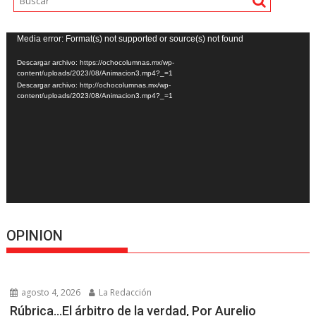
Reproductor
Media error: Format(s) not supported or source(s) not found
de
Descargar archivo: https://ochocolumnas.mx/wp-
vídeo
content/uploads/2023/08/Animacion3.mp4?_=1
Descargar archivo: http://ochocolumnas.mx/wp-
content/uploads/2023/08/Animacion3.mp4?_=1
OPINION
agosto 4, 2026
La Redacción
Rúbrica…El árbitro de la verdad, Por Aurelio