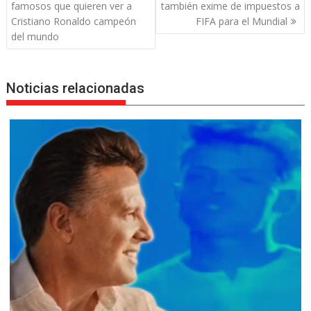
de
famosos que quieren ver a
también exime de impuestos a
entradas
Cristiano Ronaldo campeón
FIFA para el Mundial
del mundo
Noticias relacionadas