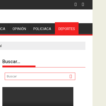
 la comunicadora Avisack Douglas.
ICA
OPINIÓN
POLICIACA
DEPORTES
l
Buscar…