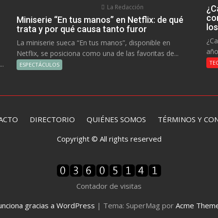
La Redacción
¿C
co
Miniserie “En tus manos” en Netflix: de qué
lo
trata y por qué causa tanto furor
¿Ca
La miniserie sueca “En tus manos”, disponible en
año
Netflix, se posiciona como una de las favoritas de...
TE
..
ESPECTÁCULOS
ACTO
DIRECTORIO
QUIÉNES SOMOS TÉRMINOS Y CON
Copyright © All rights reserved
Contador de visitas
unciona gracias a WordPress
|
Tema: SuperMag por
Acme Them