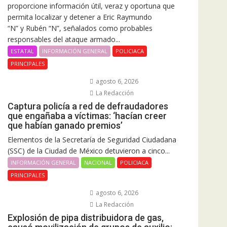
proporcione información útil, veraz y oportuna que
permita localizar y detener a Eric Raymundo
“N” y Rubén “N”, señalados como probables
responsables del ataque armado...
ESTATAL
INFORMACIÓN GENERAL
POLICIACA
PRINCIPALES
agosto 6, 2026
La Redacción
Captura policía a red de defraudadores
que engañaba a víctimas: ‘hacían creer
que habían ganado premios’
Elementos de la Secretaría de Seguridad Ciudadana
(SSC) de la Ciudad de México detuvieron a cinco...
INFORMACIÓN GENERAL
NACIONAL
POLICIACA
PRINCIPALES
agosto 6, 2026
La Redacción
Explosión de pipa distribuidora de gas,