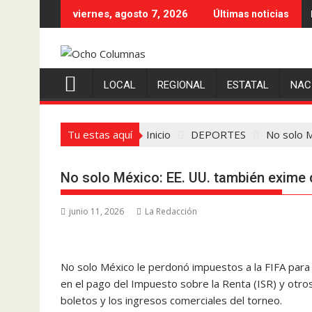
Saltar
viernes, agosto 7, 2026
Últimas noticias
al
contenido
LOCAL
REGIONAL
ESTATAL
NAC
Tu estas aquí
Inicio
DEPORTES
No solo M
No solo México: EE. UU. también exime 
junio 11, 2026
La Redacción
No solo México le perdonó impuestos a la FIFA para 
en el pago del Impuesto sobre la Renta (ISR) y otro
boletos y los ingresos comerciales del torneo.