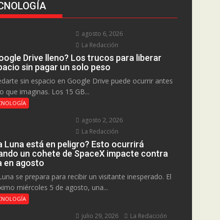
CNOLOGÍA
agosto 6, 2026
La Redacción
ogle Drive lleno? Los trucos para liberar
pacio sin pagar un solo peso
darte sin espacio en Google Drive puede ocurrir antes
lo que imaginas. Los 15 GB...
CNOLOGÍA
agosto 2, 2026
La Redacción
a Luna está en peligro? Esto ocurrirá
ando un cohete de SpaceX impacte contra
la en agosto
Luna se prepara para recibir un visitante inesperado. El
ximo miércoles 5 de agosto, una...
CNOLOGÍA
julio 29, 2026
La Redacción