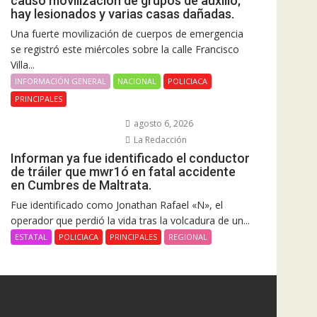
causó movilización de grupos de auxilio;
hay lesionados y varias casas dañadas.
Una fuerte movilización de cuerpos de emergencia
se registró este miércoles sobre la calle Francisco
Villa...
INFORMACIÓN GENERAL
NACIONAL
POLICIACA
PRINCIPALES
agosto 6, 2026
La Redacción
Informan ya fue identificado el conductor
de tráiler que mwr1ó en fatal accidente
en Cumbres de Maltrata.
Fue identificado como Jonathan Rafael «N», el
operador que perdió la vida tras la volcadura de un...
ESTATAL
POLICIACA
PRINCIPALES
REGIONAL