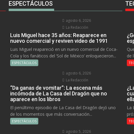
ESPECTÁCULOS
TE
agosto 6, 2026
La Redacción
Luis Miguel hace 35 años: Reaparece en
¿Go
nuevo comercial y reviven video de 1991
es
Luis Miguel reapareció en un nuevo comercial de Coca-
Que
Cola y los fanáticos del ‘Sol de México’ enloquecieron...
de 
ESPECTÁCULOS
TE
agosto 6, 2026
La Redacción
“Da ganas de vomitar”: La escena más
¿L
incómoda de La Casa del Dragón que no
cu
aparece en los libros
el
El penúltimo episodio de La Casa del Dragón dejó uno
La 
de los momentos que más conversación...
pró
ESPECTÁCULOS
TE
agosto 5, 2026