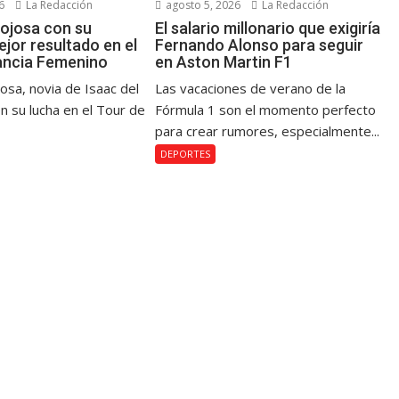
6
La Redacción
agosto 5, 2026
La Redacción
ojosa con su
El salario millonario que exigiría
jor resultado en el
Fernando Alonso para seguir
ancia Femenino
en Aston Martin F1
osa, novia de Isaac del
Las vacaciones de verano de la
n su lucha en el Tour de
Fórmula 1 son el momento perfecto
para crear rumores, especialmente...
DEPORTES