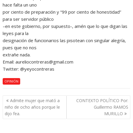
hace falta un uno
por ciento de preparación y “99 por ciento de honestidad”
para ser servidor público
–en este gobierno, por supuesto-, amén que lo que digan las
leyes para la
designación de funcionarios las pisotean con singular alegría,
pues que no nos
extrañe nada.
Email: aureliocontreras@gmail.com
Twitter: @yeyocontreras
OPINIÓN
Navegación
Admite mujer que mató a
CONTEXTO POLÍTICO Por:
de
niño de ocho años porque le
Guillermo RAMOS
entradas
dijo fea.
MURILLO