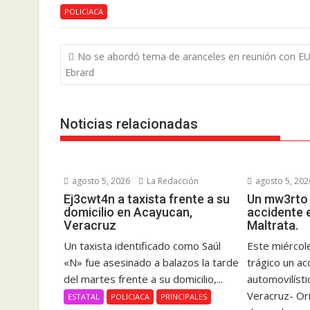
POLICIACA
Navegación
No se abordó tema de aranceles en reunión con EU
de
Ebrard
entradas
Noticias relacionadas
agosto 5, 2026
La Redacción
agosto 5, 202
Ej3cwt4n a taxista frente a su
Un mw3rto 
domicilio en Acayucan,
accidente 
Veracruz
Maltrata.
Un taxista identificado como Saúl
Este miércole
«N» fue asesinado a balazos la tarde
trágico un ac
del martes frente a su domicilio,...
automovilísti
Veracruz- Or
ESTATAL
POLICIACA
PRINCIPALES