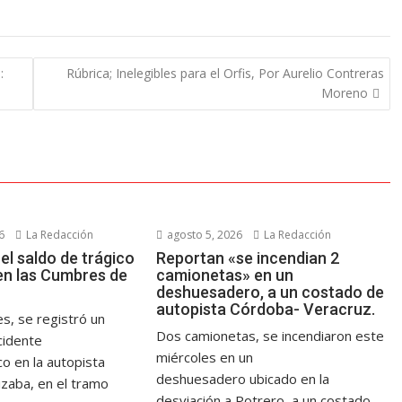
:
Rúbrica; Inelegibles para el Orfis, Por Aurelio Contreras
Moreno
6
La Redacción
agosto 5, 2026
La Redacción
el saldo de trágico
Reportan «se incendian 2
en las Cumbres de
camionetas» en un
deshuesadero, a un costado de
autopista Córdoba- Veracruz.
s, se registró un
Dos camionetas, se incendiaron este
cidente
miércoles en un
co en la autopista
deshuesadero ubicado en la
izaba, en el tramo
desviación a Potrero, a un costado...