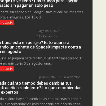
ogle Drive lleno? Los trucos para liberar
pacio sin pagar un solo peso
darte sin espacio en Google Drive puede ocurrir antes
lo que imaginas. Los 15 GB...
CNOLOGÍA
agosto 2, 2026
La Redacción
a Luna está en peligro? Esto ocurrirá
ando un cohete de SpaceX impacte contra
la en agosto
Luna se prepara para recibir un visitante inesperado. El
ximo miércoles 5 de agosto, una...
CNOLOGÍA
julio 29, 2026
La Redacción
ada cuánto tiempo debes cambiar tus
ntraseñas realmente? Lo que recomiendan
s expertos
da cuánto hay que cambiar las contraseñas? Durante
s, la recomendación más conocida era hacerlo cada...