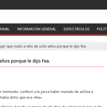
IONAL
INFORMACIÓN GENERAL
ESPECTÁCULOS
POLÍT
jer que mató a niño de ocho años porque le dijo fea.
ños porque le dijo fea.
or homicidio, confesó a la jueza haber matado de asfixia a
había dicho que era «fea».
e Almería, España, la mujer de 45 años de edad narró que el día