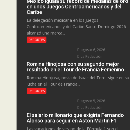
México iguala su récord de medallas de oro
en unos Juegos Centroamericanos y del
Caribe
La delegación mexicana en los Juegos
Centroamericanos y del Caribe Santo Domingo 2026
alcanzó una marca...
DEPORTES
agosto 6, 2026
La Redacción
Romina Hinojosa con su segundo mejor
resultado en el Tour de Francia Femenino
Romina Hinojosa, novia de Isaac del Toro, sigue en su
lucha en el Tour de Francia...
DEPORTES
agosto 5, 2026
La Redacción
El salario millonario que exigiría Fernando
Alonso para seguir en Aston Martin F1
Las vacaciones de verano de la Fórmula 1 son el