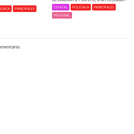
.
ESTATAL
POLICIACA
PRINCIPALES
ICIACA
PRINCIPALES
REGIONAL
omentario.