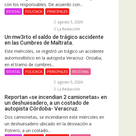
con los responsables. De acuerdo con...
ESTATAL
POLICIACA
PRINCIPALES
agosto 5, 2026
La Redacción
Un mw3rto el saldo de trágico accidente
en las Cumbres de Maltrata.
Este miércoles, se registró un trágico un accidente
automovilístico en la autopista Veracruz- Orizaba,
en el tramo de cumbres...
ESTATAL
POLICIACA
PRINCIPALES
REGIONAL
agosto 5, 2026
La Redacción
Reportan «se incendian 2 camionetas» en
un deshuesadero, a un costado de
autopista Córdoba- Veracruz.
Dos camionetas, se incendiaron este miércoles en
un deshuesadero ubicado en la desviación a
Potrero, a un costado...