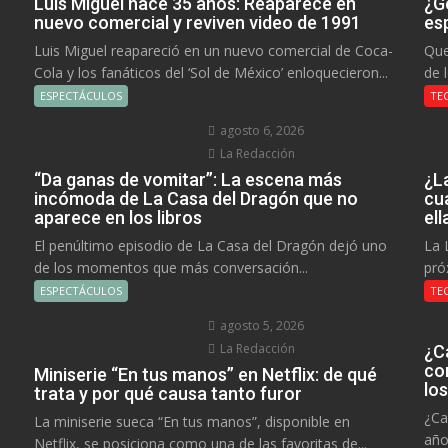
Luis Miguel hace 35 años: Reaparece en
¿Go
nuevo comercial y reviven video de 1991
es
Luis Miguel reapareció en un nuevo comercial de Coca-
Que
Cola y los fanáticos del ‘Sol de México’ enloquecieron...
de 
ESPECTÁCULOS
TE
agosto 6, 2026
La Redacción
“Da ganas de vomitar”: La escena más
¿L
incómoda de La Casa del Dragón que no
cu
aparece en los libros
el
El penúltimo episodio de La Casa del Dragón dejó uno
La 
de los momentos que más conversación...
pró
ESPECTÁCULOS
TE
agosto 5, 2026
La Redacción
¿C
co
Miniserie “En tus manos” en Netflix: de qué
lo
trata y por qué causa tanto furor
¿Ca
La miniserie sueca “En tus manos”, disponible en
año
Netflix, se posiciona como una de las favoritas de...