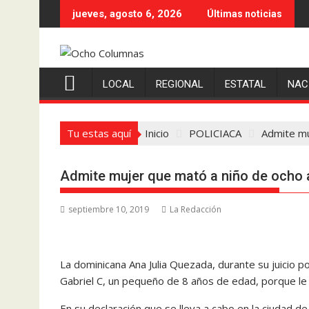
Saltar
jueves, agosto 6, 2026
Últimas noticias
al
contenido
LOCAL
REGIONAL
ESTATAL
NAC
Tu estas aquí
Inicio
POLICIACA
Admite mu
Admite mujer que mató a niño de ocho a
septiembre 10, 2019
La Redacción
La dominicana Ana Julia Quezada, durante su juicio p
Gabriel C, un pequeño de 8 años de edad, porque le 
En su declaración que se lleva a cabo en la ciudad d