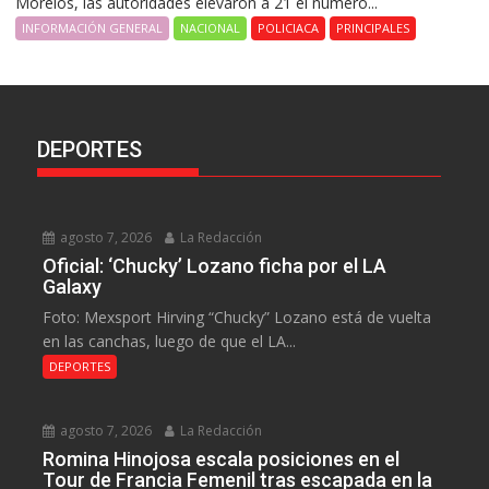
Morelos, las autoridades elevaron a 21 el número...
INFORMACIÓN GENERAL
NACIONAL
POLICIACA
PRINCIPALES
DEPORTES
agosto 7, 2026
La Redacción
Oficial: ‘Chucky’ Lozano ficha por el LA
Galaxy
Foto: Mexsport Hirving “Chucky” Lozano está de vuelta
en las canchas, luego de que el LA...
DEPORTES
agosto 7, 2026
La Redacción
Romina Hinojosa escala posiciones en el
Tour de Francia Femenil tras escapada en la