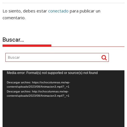
Lo siento, debes estar
conectado
para publicar un
comentario.
Buscar…
Reproductor
Media error: Format(s) not supported or source(s) not found
de
Descargar archivo: https://ochocolumnas.mx/wp-
vídeo
content/uploads/2023/08/Animacion3.mp4?_=1
Descargar archivo: http://ochocolumnas.mx/wp-
content/uploads/2023/08/Animacion3.mp4?_=1