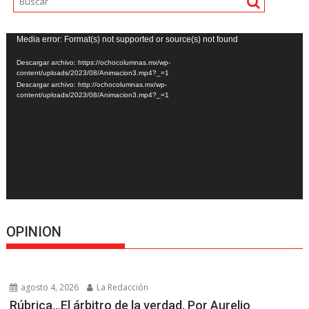
Reproductor
Media error: Format(s) not supported or source(s) not found
de
Descargar archivo: https://ochocolumnas.mx/wp-
vídeo
content/uploads/2023/08/Animacion3.mp4?_=1
Descargar archivo: http://ochocolumnas.mx/wp-
content/uploads/2023/08/Animacion3.mp4?_=1
OPINION
agosto 4, 2026
La Redacción
Rúbrica…El árbitro de la verdad, Por Aurelio