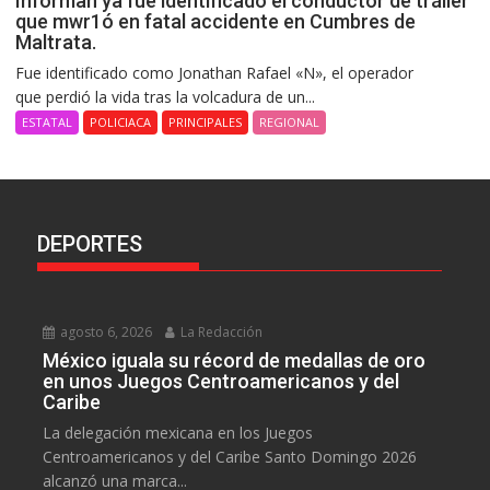
Informan ya fue identificado el conductor de tráiler
que mwr1ó en fatal accidente en Cumbres de
Maltrata.
Fue identificado como Jonathan Rafael «N», el operador
que perdió la vida tras la volcadura de un...
ESTATAL
POLICIACA
PRINCIPALES
REGIONAL
DEPORTES
agosto 6, 2026
La Redacción
México iguala su récord de medallas de oro
en unos Juegos Centroamericanos y del
Caribe
La delegación mexicana en los Juegos
Centroamericanos y del Caribe Santo Domingo 2026
alcanzó una marca...