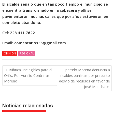
El alcalde señaló que en tan poco tiempo el municipio se
encuentra transformado en la cabecera y allí se
pavimentaron muchas calles que por años estuvieron en
completo abandono.
Cel: 228 411 7622
Email: comentarios36@gmail.com
OPINIÓN
REGIONAL
Navegación
Rúbrica; Inelegibles para el
El partido Morena denuncia a
de
Orfis, Por Aurelio Contreras
alcaldes panistas por presunto
entradas
Moreno
desvío de recursos en favor de
José Mancha
Noticias relacionadas