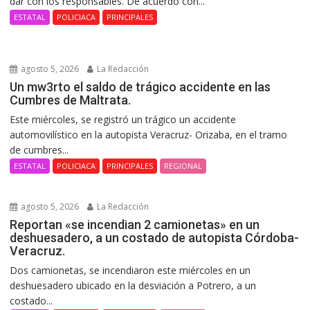
dar con los responsables. De acuerdo con...
ESTATAL
POLICIACA
PRINCIPALES
agosto 5, 2026
La Redacción
Un mw3rto el saldo de trágico accidente en las
Cumbres de Maltrata.
Este miércoles, se registró un trágico un accidente
automovilístico en la autopista Veracruz- Orizaba, en el tramo
de cumbres...
ESTATAL
POLICIACA
PRINCIPALES
REGIONAL
agosto 5, 2026
La Redacción
Reportan «se incendian 2 camionetas» en un
deshuesadero, a un costado de autopista Córdoba-
Veracruz.
Dos camionetas, se incendiaron este miércoles en un
deshuesadero ubicado en la desviación a Potrero, a un
costado...