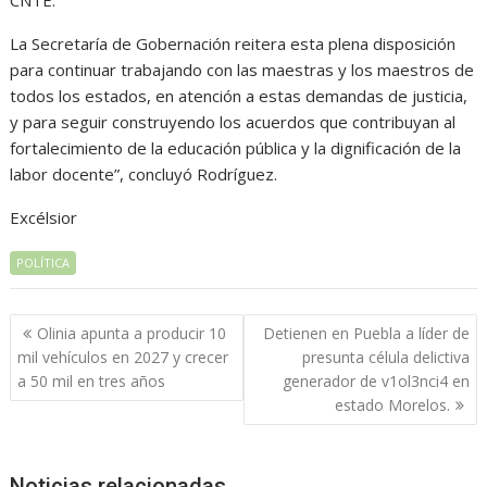
CNTE.
La Secretaría de Gobernación reitera esta plena disposición
para continuar trabajando con las maestras y los maestros de
todos los estados, en atención a estas demandas de justicia,
y para seguir construyendo los acuerdos que contribuyan al
fortalecimiento de la educación pública y la dignificación de la
labor docente”, concluyó Rodríguez.
Excélsior
POLÍTICA
Navegación
Olinia apunta a producir 10
Detienen en Puebla a líder de
de
mil vehículos en 2027 y crecer
presunta célula delictiva
entradas
a 50 mil en tres años
generador de v1ol3nci4 en
estado Morelos.
Noticias relacionadas