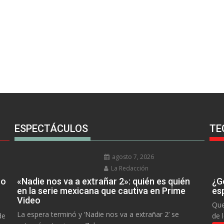
ESPECTÁCULOS
TE
agosto 7, 2026
La Redacción
no
«Nadie nos va a extrañar 2»: quién es quién
¿Go
en la serie mexicana que cautiva en Prime
es
Video
Que
La espera terminó y ‘Nadie nos va a extrañar 2’ se
de
de 