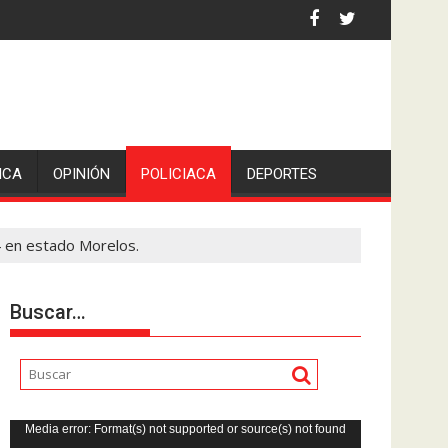
 por asaltantes
ICA
OPINIÓN
POLICIACA
DEPORTES
4 en estado Morelos.
Buscar…
Reproductor
Media error: Format(s) not supported or source(s) not found