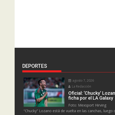
DEPORTES
agosto 7, 2026
La Redacción
Oficial: ‘Chucky’ Loza
ficha por el LA Galaxy
Foto: Mexsport Hirving
“Chucky” Lozano está de vuelta en las canchas, luego 