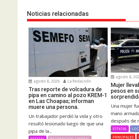
Noticias relacionadas
agosto 8, 20
agosto 8, 2026
La Redacción
Mujer lleva
Tras reporte de volcadura de
pesos en s
pipa en camino al pozo KREM-1
sorprendid
en Las Choapas; informan
Una mujer fue
muere una persona.
mano armada 
Un trabajador perdió la vida y otro
después de re
resultó lesionado luego de que una
ESTATAL
LOC
pipa de la...
PRINCIPALES
ESTATAL
INFORMACIÓN GENERAL