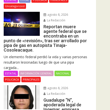
Uncategorized
agosto 8, 2026
La Redacción
Reportan muere
agente federal que se
encontraba en un
punto de «revisión», tras ser arrollado por
pipa de gas en autopista Tinaja-
Cosoleacaque.
Un elemento federal perdió la vida y varias personas
resultaron lesionadas luego de que una pipa
cargada...
ESTATAL
INFORMACIÓN GENERAL
NACIONAL
POLICIACA
PRINCIPALES
agosto 8, 2026
La Redacción
Guadalupe “N”,
apoderada legal de
Ingemar, empresa