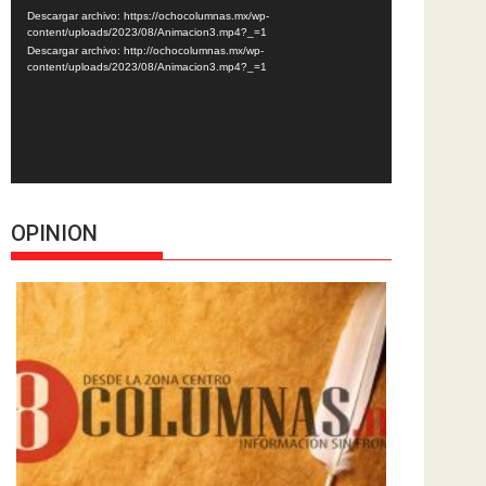
de
Descargar archivo: https://ochocolumnas.mx/wp-
vídeo
content/uploads/2023/08/Animacion3.mp4?_=1
Descargar archivo: http://ochocolumnas.mx/wp-
content/uploads/2023/08/Animacion3.mp4?_=1
OPINION