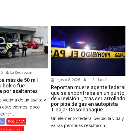
26
La Redacción
ba más de 50 mil
agosto 8, 2026
La Redacción
u bolso fue
Reportan muere agente federal
a por asaltantes
que se encontraba en un punto
de «revisión», tras ser arrollado
 víctima de un asalto a
por pipa de gas en autopista
este viernes, poco
Tinaja- Cosoleacaque.
tirar...
Un elemento federal perdió la vida y
AL
POLICIACA
varias personas resultaron
Uncategorized