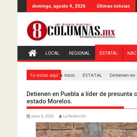
Saltar
domingo, agosto 9, 2026
Últimas noticias
al
contenido
LOCAL
REGIONAL
ESTATAL
NAC
Tu estas aquí
Inicio
ESTATAL
Detienen en 
Detienen en Puebla a líder de presunta 
estado Morelos.
junio 8, 2026
La Redacción