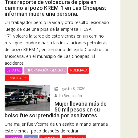
Tras reporte de volcadura de pipa en
camino al pozo KREM-1 en Las Choapas;
informan muere una persona.
Un trabajador perdió la vida y otro resultó lesionado
luego de que una pipa de la empresa TICSA
171 volcara la tarde de este viernes en un camino
rural que conduce hacia las instalaciones petroleras
del pozo KREM-1, en territorio del ejido Constitución
Mexicana, en el municipio de Las Choapas. El
accidente...
ESTATAL
INFORMACIÓN GENERAL
POLICIACA
PRINCIPALES
agosto 8, 2026
La Redacción
Mujer llevaba más de
50 mil pesos en su
bolso fue sorprendida por asaltantes
Una mujer fue víctima de un asalto a mano armada
este viernes, poco después de retirar...
ESTATAL
LOCAL
POLICIACA
PRINCIPALES