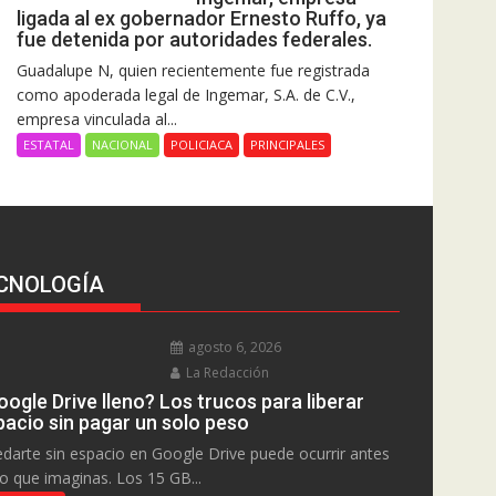
ligada al ex gobernador Ernesto Ruffo, ya
fue detenida por autoridades federales.
Guadalupe N, quien recientemente fue registrada
como apoderada legal de Ingemar, S.A. de C.V.,
empresa vinculada al...
ESTATAL
NACIONAL
POLICIACA
PRINCIPALES
CNOLOGÍA
agosto 6, 2026
La Redacción
ogle Drive lleno? Los trucos para liberar
pacio sin pagar un solo peso
darte sin espacio en Google Drive puede ocurrir antes
lo que imaginas. Los 15 GB...