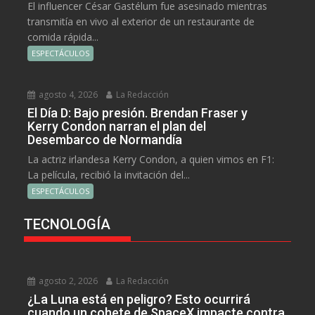
El influencer César Gastélum fue asesinado mientras
transmitía en vivo al exterior de un restaurante de
comida rápida...
ESPECTÁCULOS
agosto 4, 2026
La Redacción
El Día D: Bajo presión. Brendan Fraser y
Kerry Condon narran el plan del
Desembarco de Normandía
La actriz irlandesa Kerry Condon, a quien vimos en F1:
La película, recibió la invitación del...
ESPECTÁCULOS
TECNOLOGÍA
agosto 2, 2026
La Redacción
¿La Luna está en peligro? Esto ocurrirá
cuando un cohete de SpaceX impacte contra