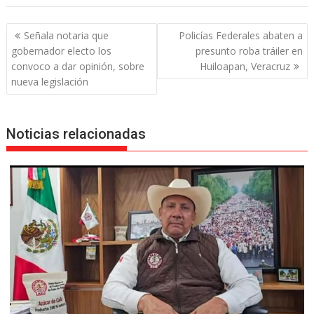
Navegación
Señala notaria que
Policías Federales abaten a
de
gobernador electo los
presunto roba tráiler en
entradas
convoco a dar opinión, sobre
Huiloapan, Veracruz
nueva legislación
Noticias relacionadas