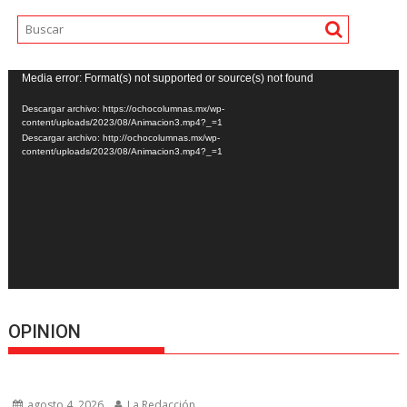
Reproductor
Media error: Format(s) not supported or source(s) not found
de
Descargar archivo: https://ochocolumnas.mx/wp-
vídeo
content/uploads/2023/08/Animacion3.mp4?_=1
Descargar archivo: http://ochocolumnas.mx/wp-
content/uploads/2023/08/Animacion3.mp4?_=1
OPINION
agosto 4, 2026
La Redacción