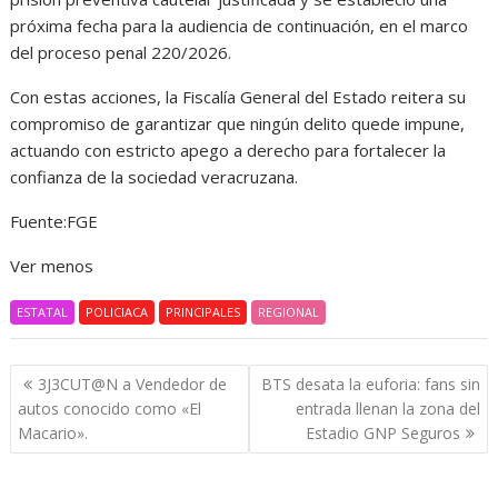
próxima fecha para la audiencia de continuación, en el marco
del proceso penal 220/2026.
Con estas acciones, la Fiscalía General del Estado reitera su
compromiso de garantizar que ningún delito quede impune,
actuando con estricto apego a derecho para fortalecer la
confianza de la sociedad veracruzana.
Fuente:FGE
Ver menos
ESTATAL
POLICIACA
PRINCIPALES
REGIONAL
Navegación
3J3CUT@N a Vendedor de
BTS desata la euforia: fans sin
de
autos conocido como «El
entrada llenan la zona del
entradas
Macario».
Estadio GNP Seguros