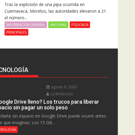
Tras la explosión de una pipa ocurrida en
Cuernavaca, Morelos, las autoridades elevaron a 21
el número...
INFORMACIÓN GENERAL
NACIONAL
POLICIACA
PRINCIPALES
CNOLOGÍA
agosto 6, 2026
La Redacción
ogle Drive lleno? Los trucos para liberar
pacio sin pagar un solo peso
darte sin espacio en Google Drive puede ocurrir antes
lo que imaginas. Los 15 GB...
CNOLOGÍA