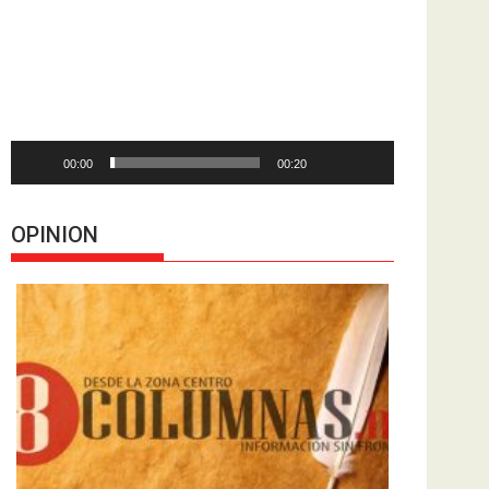
de
vídeo
00:00
00:20
OPINION