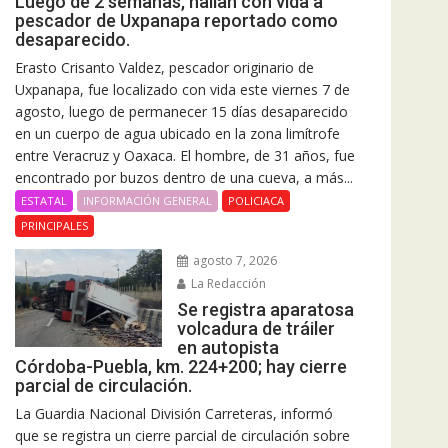
Luego de 2 semanas, hallan con vida a
pescador de Uxpanapa reportado como
desaparecido.
Erasto Crisanto Valdez, pescador originario de
Uxpanapa, fue localizado con vida este viernes 7 de
agosto, luego de permanecer 15 días desaparecido
en un cuerpo de agua ubicado en la zona limítrofe
entre Veracruz y Oaxaca. El hombre, de 31 años, fue
encontrado por buzos dentro de una cueva, a más...
ESTATAL
INFORMACIÓN GENERAL
POLICIACA
PRINCIPALES
agosto 7, 2026
La Redacción
Se registra aparatosa
volcadura de tráiler
en autopista
Córdoba-Puebla, km. 224+200; hay cierre
parcial de circulación.
La Guardia Nacional División Carreteras, informó
que se registra un cierre parcial de circulación sobre