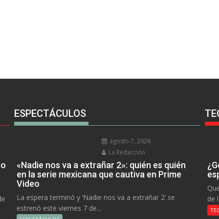
ESPECTÁCULOS
TE
agosto 7, 2026
La Redacción
no
«Nadie nos va a extrañar 2»: quién es quién
¿Go
en la serie mexicana que cautiva en Prime
es
Video
Que
La espera terminó y ‘Nadie nos va a extrañar 2’ se
de
de 
estrenó este viernes 7 de...
TE