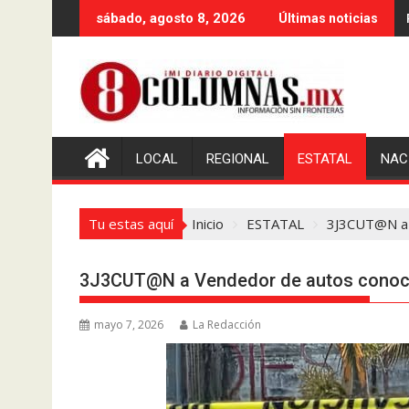
Saltar
sábado, agosto 8, 2026
Últimas noticias
al
contenido
LOCAL
REGIONAL
ESTATAL
NAC
Tu estas aquí
Inicio
ESTATAL
3J3CUT@N a 
3J3CUT@N a Vendedor de autos conoci
mayo 7, 2026
La Redacción