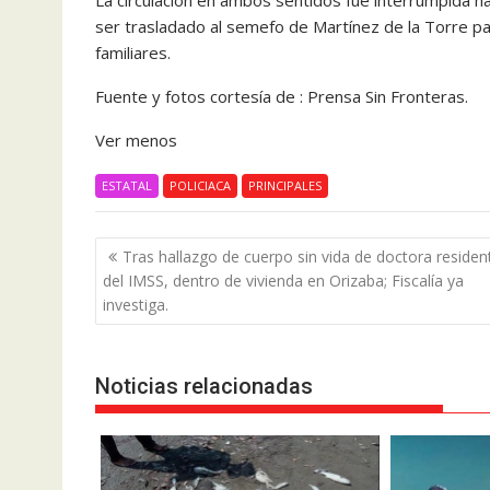
La circulación en ambos sentidos fue interrumpida ha
ser trasladado al semefo de Martínez de la Torre pa
familiares.
Fuente y fotos cortesía de : Prensa Sin Fronteras.
Ver menos
ESTATAL
POLICIACA
PRINCIPALES
Navegación
Tras hallazgo de cuerpo sin vida de doctora residen
de
del IMSS, dentro de vivienda en Orizaba; Fiscalía ya
entradas
investiga.
Noticias relacionadas