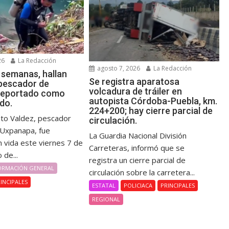
26
La Redacción
agosto 7, 2026
La Redacción
 semanas, hallan
Se registra aparatosa
 pescador de
volcadura de tráiler en
reportado como
autopista Córdoba-Puebla, km.
do.
224+200; hay cierre parcial de
nto Valdez, pescador
circulación.
e Uxpanapa, fue
La Guardia Nacional División
n vida este viernes 7 de
Carreteras, informó que se
 de...
registra un cierre parcial de
ORMACIÓN GENERAL
circulación sobre la carretera...
INCIPALES
ESTATAL
POLICIACA
PRINCIPALES
REGIONAL