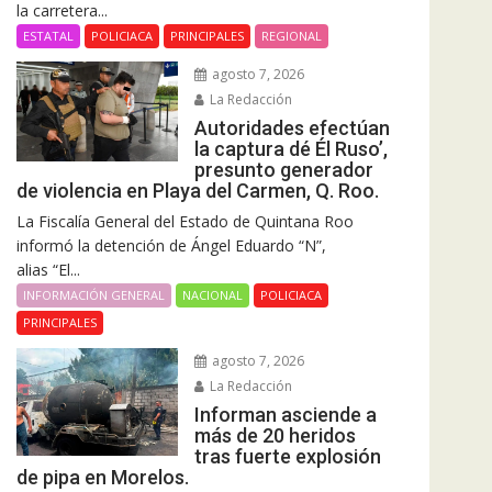
la carretera...
ESTATAL
POLICIACA
PRINCIPALES
REGIONAL
agosto 7, 2026
La Redacción
Autoridades efectúan
la captura dé Él Ruso’,
presunto generador
de violencia en Playa del Carmen, Q. Roo.
La Fiscalía General del Estado de Quintana Roo
informó la detención de Ángel Eduardo “N”,
alias “El...
INFORMACIÓN GENERAL
NACIONAL
POLICIACA
PRINCIPALES
agosto 7, 2026
La Redacción
Informan asciende a
más de 20 heridos
tras fuerte explosión
de pipa en Morelos.