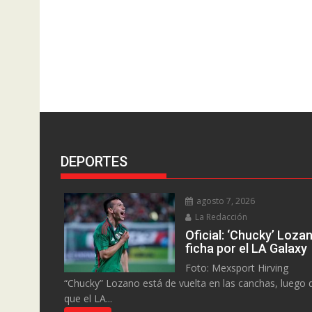
DEPORTES
agosto 7, 2026
La Redacción
Oficial: ‘Chucky’ Loza
ficha por el LA Galaxy
Foto: Mexsport Hirving
“Chucky” Lozano está de vuelta en las canchas, luego 
que el LA...