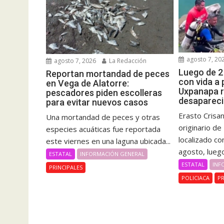
agosto 7, 20
agosto 7, 2026
La Redacción
Luego de 2
Reportan mortandad de peces
con vida a
en Vega de Alatorre:
Uxpanapa 
pescadores piden escolleras
desapareci
para evitar nuevos casos
Erasto Crisa
Una mortandad de peces y otras
originario d
especies acuáticas fue reportada
localizado co
este viernes en una laguna ubicada...
agosto, luego
ESTATAL
INFORMACIÓN GENERAL
ESTATAL
INF
PRINCIPALES
POLICIACA
PR