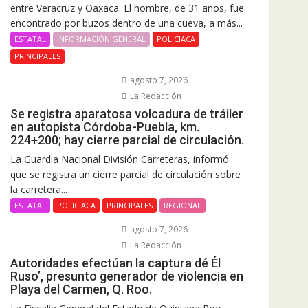
entre Veracruz y Oaxaca. El hombre, de 31 años, fue
encontrado por buzos dentro de una cueva, a más...
ESTATAL
INFORMACIÓN GENERAL
POLICIACA
PRINCIPALES
agosto 7, 2026
La Redacción
Se registra aparatosa volcadura de tráiler
en autopista Córdoba-Puebla, km.
224+200; hay cierre parcial de circulación.
La Guardia Nacional División Carreteras, informó
que se registra un cierre parcial de circulación sobre
la carretera...
ESTATAL
POLICIACA
PRINCIPALES
REGIONAL
agosto 7, 2026
La Redacción
Autoridades efectúan la captura dé Él
Ruso’, presunto generador de violencia en
Playa del Carmen, Q. Roo.