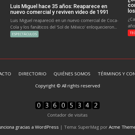
co
Luis Miguel hace 35 años: Reaparece en
lo
nuevo comercial y reviven video de 1991
¿Ca
Luis Miguel reapareció en un nuevo comercial de Coca-
año
Cola y los fanáticos del ‘Sol de México’ enloquecieron...
TE
ESPECTÁCULOS
ACTO
DIRECTORIO
QUIÉNES SOMOS TÉRMINOS Y CON
Copyright © All rights reserved
Contador de visitas
unciona gracias a WordPress
|
Tema: SuperMag por
Acme Them