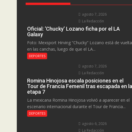
agosto 7, 2026
La Redacción
Oficial: ‘Chucky’ Lozano ficha por el LA
Galaxy
Foto: Mexsport Hirving “Chucky” Lozano está de vuelta
en las canchas, luego de que el LA...
DEPORTES
agosto 7, 2026
La Redacción
Romina Hinojosa escala posiciones en el
Tour de Francia Femenil tras escapada en l
etapa 7
La mexicana Romina Hinojosa volvió a aparecer en el
escenario internacional durante el Tour de Francia...
DEPORTES
agosto 6, 2026
La Redacción