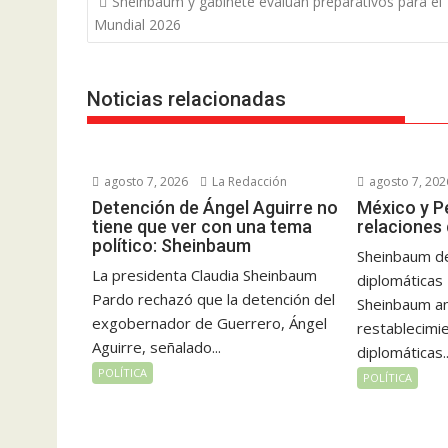
Sheinbaum y gabinete evalúan preparativos para el
de
Mundial 2026
entradas
Noticias relacionadas
agosto 7, 2026
La Redacción
agosto 7, 202
Detención de Ángel Aguirre no
México y P
tiene que ver con una tema
relaciones
político: Sheinbaum
Sheinbaum de
La presidenta Claudia Sheinbaum
diplomáticas
Pardo rechazó que la detención del
Sheinbaum an
exgobernador de Guerrero, Ángel
restablecimie
Aguirre, señalado...
diplomáticas..
POLÍTICA
POLÍTICA