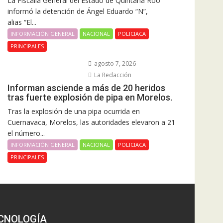
La Fiscalía General del Estado de Quintana Roo
informó la detención de Ángel Eduardo “N”,
alias “El...
INFORMACIÓN GENERAL
NACIONAL
POLICIACA
PRINCIPALES
agosto 7, 2026
La Redacción
Informan asciende a más de 20 heridos
tras fuerte explosión de pipa en Morelos.
Tras la explosión de una pipa ocurrida en
Cuernavaca, Morelos, las autoridades elevaron a 21
el número...
INFORMACIÓN GENERAL
NACIONAL
POLICIACA
PRINCIPALES
CNOLOGÍA