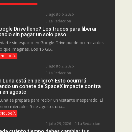
agosto 6, 2026
La Redacción
ogle Drive lleno? Los trucos para liberar
pacio sin pagar un solo peso
darte sin espacio en Google Drive puede ocurrir antes
lo que imaginas. Los 15 GB...
CNOLOGÍA
agosto 2, 2026
La Redacción
a Luna está en peligro? Esto ocurrirá
ando un cohete de SpaceX impacte contra
la en agosto
Luna se prepara para recibir un visitante inesperado. El
ximo miércoles 5 de agosto, una...
CNOLOGÍA
julio 29, 2026
La Redacción
ada cuánto tiempo debes cambiar tus