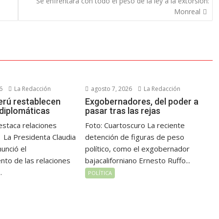
Se enfrentará con todo el peso de la ley a la extorsión:
Monreal
6
La Redacción
agosto 7, 2026
La Redacción
erú restablecen
Exgobernadores, del poder a
 diplomáticas
pasar tras las rejas
staca relaciones
Foto: Cuartoscuro La reciente
 La Presidenta Claudia
detención de figuras de peso
unció el
político, como el exgobernador
nto de las relaciones
bajacaliforniano Ernesto Ruffo...
.
POLÍTICA