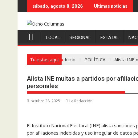
Saltar
sábado, agosto 8, 2026
Últimas noticias
al
contenido
LOCAL
REGIONAL
ESTATAL
NAC
Tu estas aquí
Inicio
POLÍTICA
Alista INE 
Alista INE multas a partidos por afiliac
personales
octubre 28, 2025
La Redacción
El Instituto Nacional Electoral (INE) alista sancione
por afiliaciones indebidas y uso irregular de datos