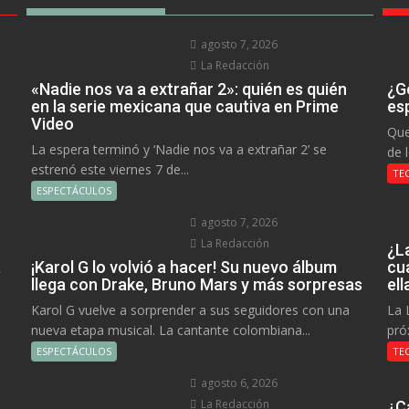
agosto 7, 2026
La Redacción
«Nadie nos va a extrañar 2»: quién es quién
¿Go
en la serie mexicana que cautiva en Prime
es
Video
Que
La espera terminó y ‘Nadie nos va a extrañar 2’ se
de 
estrenó este viernes 7 de...
TE
ESPECTÁCULOS
agosto 7, 2026
La Redacción
¿L
a
¡Karol G lo volvió a hacer! Su nuevo álbum
cu
llega con Drake, Bruno Mars y más sorpresas
el
Karol G vuelve a sorprender a sus seguidores con una
La 
nueva etapa musical. La cantante colombiana...
pró
ESPECTÁCULOS
TE
agosto 6, 2026
La Redacción
¿C