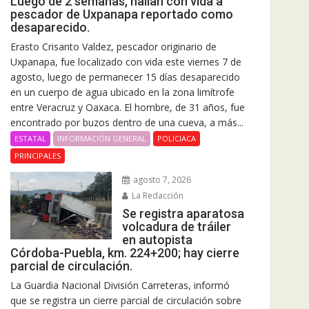
Luego de 2 semanas, hallan con vida a
pescador de Uxpanapa reportado como
desaparecido.
Erasto Crisanto Valdez, pescador originario de
Uxpanapa, fue localizado con vida este viernes 7 de
agosto, luego de permanecer 15 días desaparecido
en un cuerpo de agua ubicado en la zona limítrofe
entre Veracruz y Oaxaca. El hombre, de 31 años, fue
encontrado por buzos dentro de una cueva, a más...
ESTATAL
INFORMACIÓN GENERAL
POLICIACA
PRINCIPALES
agosto 7, 2026
La Redacción
Se registra aparatosa
volcadura de tráiler
en autopista
Córdoba-Puebla, km. 224+200; hay cierre
parcial de circulación.
La Guardia Nacional División Carreteras, informó
que se registra un cierre parcial de circulación sobre