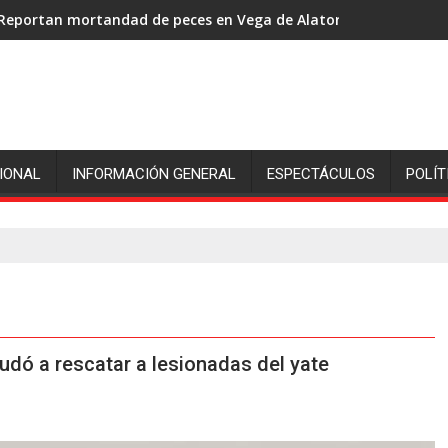
Reportan mortandad de peces en Vega de Alatorre: pescadores p
Luego de 2 semanas, hallan con vida a pescador de Uxpanapa 
IONAL
INFORMACIÓN GENERAL
ESPECTÁCULOS
POLÍT
dó a rescatar a lesionadas del yate