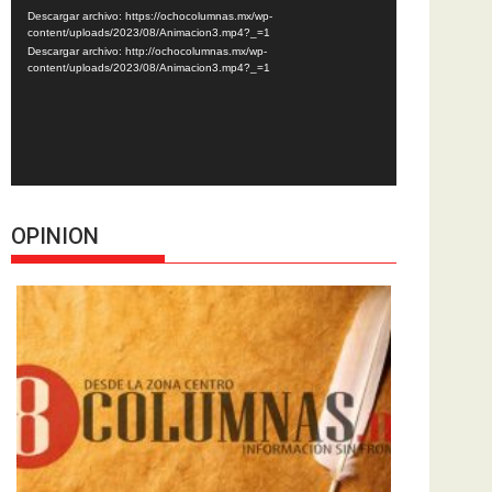
de
Descargar archivo: https://ochocolumnas.mx/wp-
vídeo
content/uploads/2023/08/Animacion3.mp4?_=1
Descargar archivo: http://ochocolumnas.mx/wp-
content/uploads/2023/08/Animacion3.mp4?_=1
OPINION