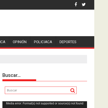
iden escolleras para evitar nuevos casos
reportado como desaparecido.
ICA
OPINIÓN
POLICIACA
DEPORTES
Buscar…
Reproductor
Media error: Format(s) not supported or source(s) not found