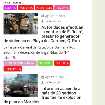
la carretera...
ESTATAL
POLICIACA
PRINCIPALES
REGIONAL
agosto 7, 2026
La Redacción
Autoridades efectúan
la captura dé Él Ruso’,
presunto generador
de violencia en Playa del Carmen, Q. Roo.
La Fiscalía General del Estado de Quintana Roo
informó la detención de Ángel Eduardo “N”,
alias “El...
INFORMACIÓN GENERAL
NACIONAL
POLICIACA
PRINCIPALES
agosto 7, 2026
La Redacción
Informan asciende a
más de 20 heridos
tras fuerte explosión
de pipa en Morelos.