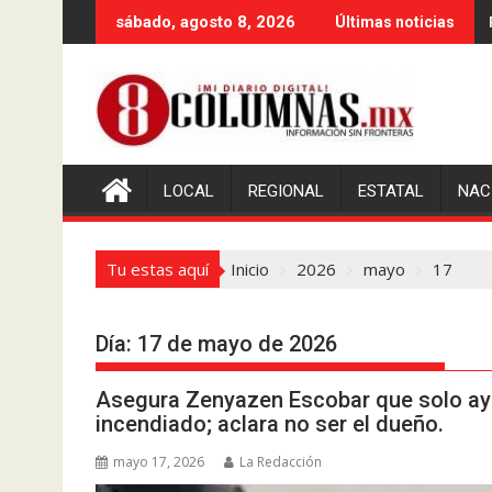
Saltar
sábado, agosto 8, 2026
Últimas noticias
al
contenido
LOCAL
REGIONAL
ESTATAL
NAC
Tu estas aquí
Inicio
2026
mayo
17
Día:
17 de mayo de 2026
Asegura Zenyazen Escobar que solo ayu
incendiado; aclara no ser el dueño.
mayo 17, 2026
La Redacción