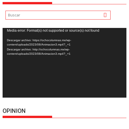
Reproductor
Media error: Format(s) not supported or source(s) not found
de
Descargar archivo: https://ochocolumnas.mx/wp-
vídeo
content/uploads/2023/08/Animacion3.mp4?_=1
Descargar archivo: http://ochocolumnas.mx/wp-
content/uploads/2023/08/Animacion3.mp4?_=1
OPINION