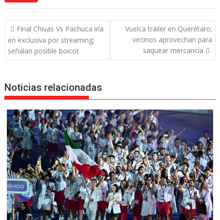
Navegación
Final Chivas Vs Pachuca iría
Vuelca tráiler en Querétaro;
de
vecinos aprovechan para
en exclusiva por streaming;
entradas
saquear mercancía
señalan posible boicot
Noticias relacionadas