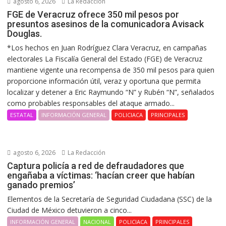
agosto 6, 2026
La Redacción
FGE de Veracruz ofrece 350 mil pesos por
presuntos asesinos de la comunicadora Avisack
Douglas.
*Los hechos en Juan Rodríguez Clara Veracruz, en campañas
electorales La Fiscalía General del Estado (FGE) de Veracruz
mantiene vigente una recompensa de 350 mil pesos para quien
proporcione información útil, veraz y oportuna que permita
localizar y detener a Eric Raymundo “N” y Rubén “N”, señalados
como probables responsables del ataque armado...
ESTATAL
INFORMACIÓN GENERAL
POLICIACA
PRINCIPALES
agosto 6, 2026
La Redacción
Captura policía a red de defraudadores que
engañaba a víctimas: ‘hacían creer que habían
ganado premios’
Elementos de la Secretaría de Seguridad Ciudadana (SSC) de la
Ciudad de México detuvieron a cinco...
INFORMACIÓN GENERAL
NACIONAL
POLICIACA
PRINCIPALES