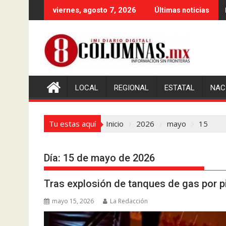
Saltar
viernes, agosto 7, 2026
Últimas noticias
al
contenido
LOCAL
REGIONAL
ESTATAL
NAC
Tu estas aquí
Inicio
2026
mayo
15
Día:
15 de mayo de 2026
Tras explosión de tanques de gas por pi
mayo 15, 2026
La Redacción