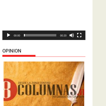
de
vídeo
00:00
00:20
OPINION