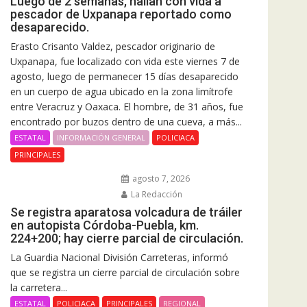
Luego de 2 semanas, hallan con vida a
pescador de Uxpanapa reportado como
desaparecido.
Erasto Crisanto Valdez, pescador originario de
Uxpanapa, fue localizado con vida este viernes 7 de
agosto, luego de permanecer 15 días desaparecido
en un cuerpo de agua ubicado en la zona limítrofe
entre Veracruz y Oaxaca. El hombre, de 31 años, fue
encontrado por buzos dentro de una cueva, a más...
ESTATAL
INFORMACIÓN GENERAL
POLICIACA
PRINCIPALES
agosto 7, 2026
La Redacción
Se registra aparatosa volcadura de tráiler
en autopista Córdoba-Puebla, km.
224+200; hay cierre parcial de circulación.
La Guardia Nacional División Carreteras, informó
que se registra un cierre parcial de circulación sobre
la carretera...
ESTATAL
POLICIACA
PRINCIPALES
REGIONAL