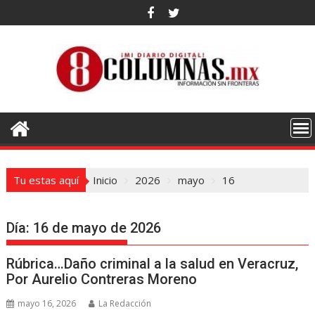
Saltar
al
contenido
Tu estas aquí
Inicio
2026
mayo
16
Día:
16 de mayo de 2026
Rúbrica…Daño criminal a la salud en Veracruz,
Por Aurelio Contreras Moreno
mayo 16, 2026
La Redacción