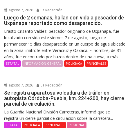
agosto 7, 2026
La Redacción
Luego de 2 semanas, hallan con vida a pescador de
Uxpanapa reportado como desaparecido.
Erasto Crisanto Valdez, pescador originario de Uxpanapa, fue
localizado con vida este viernes 7 de agosto, luego de
permanecer 15 días desaparecido en un cuerpo de agua ubicado
en la zona limítrofe entre Veracruz y Oaxaca. El hombre, de 31
años, fue encontrado por buzos dentro de una cueva, a más...
ESTATAL
INFORMACIÓN GENERAL
POLICIACA
PRINCIPALES
agosto 7, 2026
La Redacción
Se registra aparatosa volcadura de tráiler en
autopista Córdoba-Puebla, km. 224+200; hay cierre
parcial de circulación.
La Guardia Nacional División Carreteras, informó que se
registra un cierre parcial de circulación sobre la carretera...
ESTATAL
POLICIACA
PRINCIPALES
REGIONAL