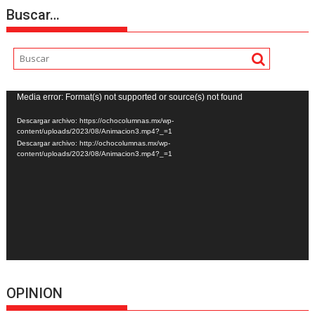
Buscar…
Reproductor
Media error: Format(s) not supported or source(s) not found
de
Descargar archivo: https://ochocolumnas.mx/wp-
vídeo
content/uploads/2023/08/Animacion3.mp4?_=1
Descargar archivo: http://ochocolumnas.mx/wp-
content/uploads/2023/08/Animacion3.mp4?_=1
OPINION