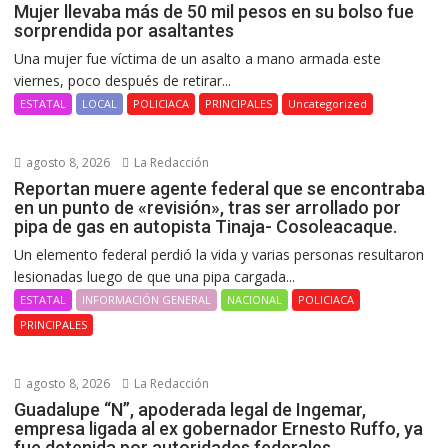
Mujer llevaba más de 50 mil pesos en su bolso fue
sorprendida por asaltantes
Una mujer fue víctima de un asalto a mano armada este
viernes, poco después de retirar...
ESTATAL
LOCAL
POLICIACA
PRINCIPALES
Uncategorized
agosto 8, 2026
La Redacción
Reportan muere agente federal que se encontraba
en un punto de «revisión», tras ser arrollado por
pipa de gas en autopista Tinaja- Cosoleacaque.
Un elemento federal perdió la vida y varias personas resultaron
lesionadas luego de que una pipa cargada...
ESTATAL
INFORMACIÓN GENERAL
NACIONAL
POLICIACA
PRINCIPALES
agosto 8, 2026
La Redacción
Guadalupe “N”, apoderada legal de Ingemar,
empresa ligada al ex gobernador Ernesto Ruffo, ya
fue detenida por autoridades federales.