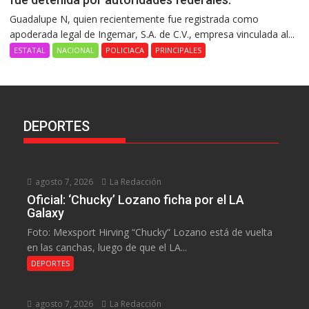
Guadalupe N, quien recientemente fue registrada como
apoderada legal de Ingemar, S.A. de C.V., empresa vinculada al...
ESTATAL
NACIONAL
POLICIACA
PRINCIPALES
DEPORTES
agosto 7, 2026
La Redacción
Oficial: ‘Chucky’ Lozano ficha por el LA
Galaxy
Foto: Mexsport Hirving “Chucky” Lozano está de vuelta
en las canchas, luego de que el LA...
DEPORTES
agosto 7, 2026
La Redacción