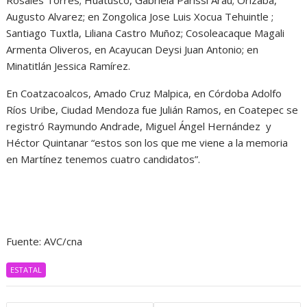
Rosales Torres; Huatusco, Gabriela Parissi Arau; Orizaba,
Augusto Alvarez; en Zongolica Jose Luis Xocua Tehuintle ;
Santiago Tuxtla, Liliana Castro Muñoz; Cosoleacaque Magali
Armenta Oliveros, en Acayucan Deysi Juan Antonio; en
Minatitlán Jessica Ramírez.
En Coatzacoalcos, Amado Cruz Malpica, en Córdoba Adolfo
Ríos Uribe, Ciudad Mendoza fue Julián Ramos, en Coatepec se
registró Raymundo Andrade, Miguel Ángel Hernández y
Héctor Quintanar “estos son los que me viene a la memoria
en Martínez tenemos cuatro candidatos”.
Fuente: AVC/cna
ESTATAL