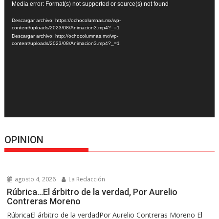
Reproductor
Media error: Format(s) not supported or source(s) not found
de
Descargar archivo: https://ochocolumnas.mx/wp-
vídeo
content/uploads/2023/08/Animacion3.mp4?_=1
Descargar archivo: http://ochocolumnas.mx/wp-
content/uploads/2023/08/Animacion3.mp4?_=1
OPINION
agosto 4, 2026
La Redacción
Rúbrica…El árbitro de la verdad, Por Aurelio
Contreras Moreno
RúbricaEl árbitro de la verdadPor Aurelio Contreras Moreno El