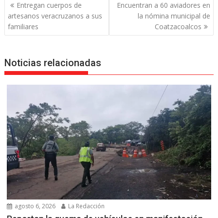
Navegación
Entregan cuerpos de
Encuentran a 60 aviadores en
de
artesanos veracruzanos a sus
la nómina municipal de
entradas
familiares
Coatzacoalcos
Noticias relacionadas
agosto 6, 2026
La Redacción