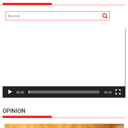
Reproductor
de
vídeo
00:00
00:20
OPINION