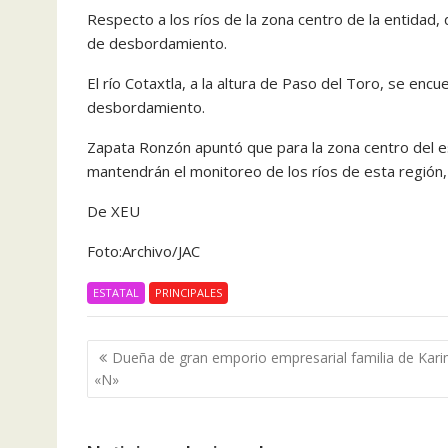
Respecto a los ríos de la zona centro de la entidad, 
de desbordamiento.
El río Cotaxtla, a la altura de Paso del Toro, se enc
desbordamiento.
Zapata Ronzón apuntó que para la zona centro del e
mantendrán el monitoreo de los ríos de esta región, 
De XEU
Foto:Archivo/JAC
ESTATAL
PRINCIPALES
Navegación
Dueña de gran emporio empresarial familia de Kar
de
«N»
entradas