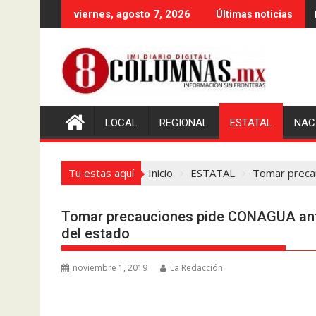
Saltar
viernes, agosto 7, 2026
Últimas noticias
al
contenido
LOCAL
REGIONAL
ESTATAL
NAC
Tu estas aquí
Inicio
ESTATAL
Tomar precau
Tomar precauciones pide CONAGUA ante 
del estado
noviembre 1, 2019
La Redacción