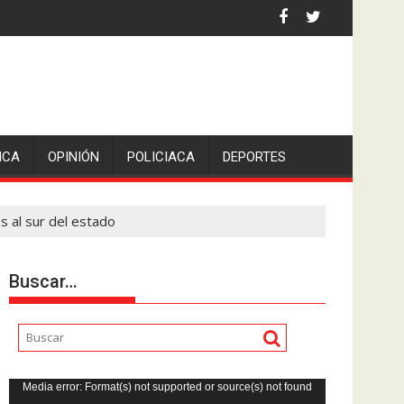
 la comunicadora Avisack Douglas.
ICA
OPINIÓN
POLICIACA
DEPORTES
 al sur del estado
Buscar…
Reproductor
Media error: Format(s) not supported or source(s) not found