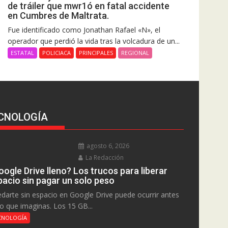
de tráiler que mwr1ó en fatal accidente
en Cumbres de Maltrata.
Fue identificado como Jonathan Rafael «N», el
operador que perdió la vida tras la volcadura de un...
ESTATAL
POLICIACA
PRINCIPALES
REGIONAL
CNOLOGÍA
agosto 6, 2026
La Redacción
ogle Drive lleno? Los trucos para liberar
pacio sin pagar un solo peso
darte sin espacio en Google Drive puede ocurrir antes
lo que imaginas. Los 15 GB...
CNOLOGÍA