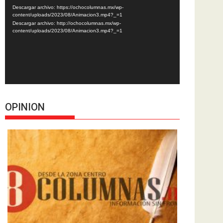
de
Descargar archivo: https://ochocolumnas.mx/wp-
vídeo
content/uploads/2023/08/Animacion3.mp4?_=1
Descargar archivo: http://ochocolumnas.mx/wp-
content/uploads/2023/08/Animacion3.mp4?_=1
OPINION