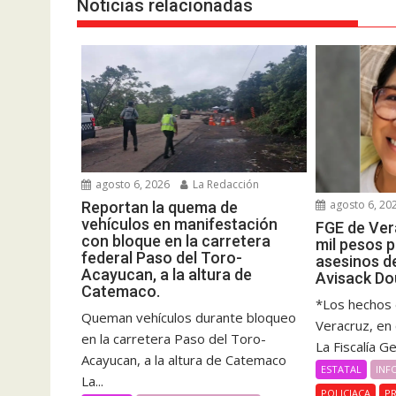
Noticias relacionadas
agosto 6, 2026
La Redacción
agosto 6, 20
Reportan la quema de
vehículos en manifestación
FGE de Ver
con bloque en la carretera
mil pesos 
federal Paso del Toro-
asesinos d
Acayucan, a la altura de
Avisack Do
Catemaco.
*Los hechos 
Queman vehículos durante bloqueo
Veracruz, en
en la carretera Paso del Toro-
La Fiscalía G
Acayucan, a la altura de Catemaco
ESTATAL
INF
La...
POLICIACA
PR