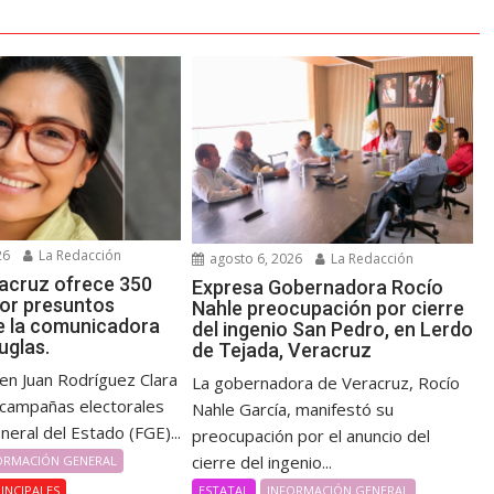
26
La Redacción
agosto 6, 2026
La Redacción
acruz ofrece 350
Expresa Gobernadora Rocío
por presuntos
Nahle preocupación por cierre
e la comunicadora
del ingenio San Pedro, en Lerdo
uglas.
de Tejada, Veracruz
en Juan Rodríguez Clara
La gobernadora de Veracruz, Rocío
 campañas electorales
Nahle García, manifestó su
eneral del Estado (FGE)...
preocupación por el anuncio del
cierre del ingenio...
ORMACIÓN GENERAL
ESTATAL
INFORMACIÓN GENERAL
INCIPALES