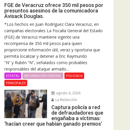
FGE de Veracruz ofrece 350 mil pesos por
presuntos asesinos de la comunicadora
Avisack Douglas.
*Los hechos en Juan Rodríguez Clara Veracruz, en
campañas electorales La Fiscalía General del Estado
(FGE) de Veracruz mantiene vigente una
recompensa de 350 mil pesos para quien
proporcione información útil, veraz y oportuna que
permita localizar y detener a Eric Raymundo
“N” y Rubén “N”, señalados como probables
responsables del ataque armado...
ESTATAL
INFORMACIÓN GENERAL
POLICIACA
PRINCIPALES
agosto 6, 2026
La Redacción
Captura policía a red
de defraudadores que
engañaba a víctimas:
‘hacían creer que habían ganado premios’