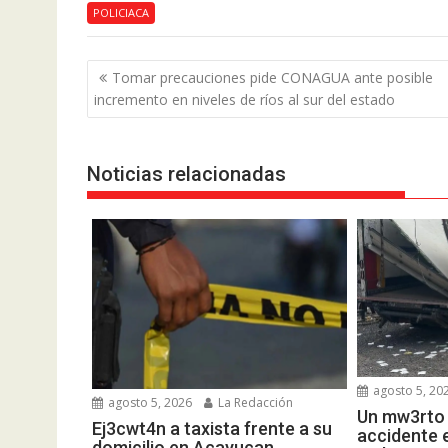
POLICIACA
Navegación
Tomar precauciones pide CONAGUA ante posible
de
incremento en niveles de ríos al sur del estado
entradas
Noticias relacionadas
agosto 5, 20
agosto 5, 2026
La Redacción
Un mw3rto 
Ej3cwt4n a taxista frente a su
accidente 
domicilio en Acayucan,