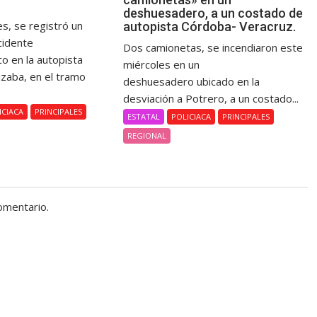
deshuesadero, a un costado de
s, se registró un
autopista Córdoba- Veracruz.
cidente
Dos camionetas, se incendiaron este
co en la autopista
miércoles en un
izaba, en el tramo
deshuesadero ubicado en la
.
desviación a Potrero, a un costado...
ICIACA
PRINCIPALES
ESTATAL
POLICIACA
PRINCIPALES
REGIONAL
omentario.