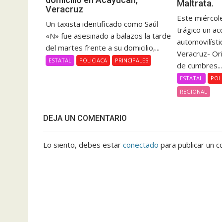
Maltrata.
Veracruz
Este miércole
Un taxista identificado como Saúl
trágico un ac
«N» fue asesinado a balazos la tarde
automovilísti
del martes frente a su domicilio,...
Veracruz- Or
ESTATAL
POLICIACA
PRINCIPALES
de cumbres..
ESTATAL
POL
REGIONAL
DEJA UN COMENTARIO
Lo siento, debes estar
conectado
para publicar un c