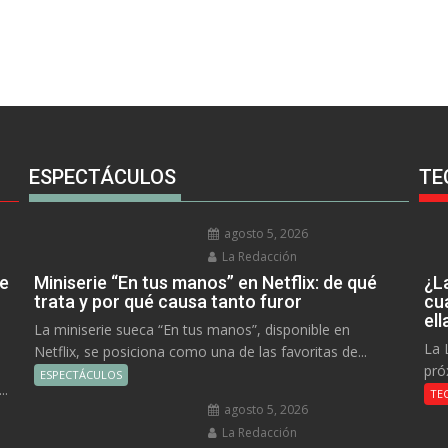
ESPECTÁCULOS
TE
agosto 5, 2026
La Redacción
ue
Miniserie “En tus manos” en Netflix: de qué
¿L
trata y por qué causa tanto furor
cu
el
La miniserie sueca “En tus manos”, disponible en
La 
Netflix, se posiciona como una de las favoritas de...
pró
ESPECTÁCULOS
..
TE
agosto 5, 2026
La Redacción