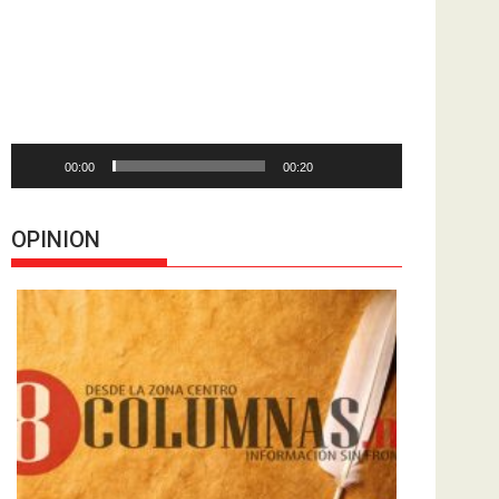
de
vídeo
00:00
00:20
OPINION