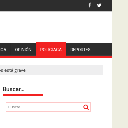
an Pedro en Lerdo de Tejada, Veracruz.
ICA
OPINIÓN
POLICIACA
DEPORTES
s está grave.
Buscar…
Reproductor