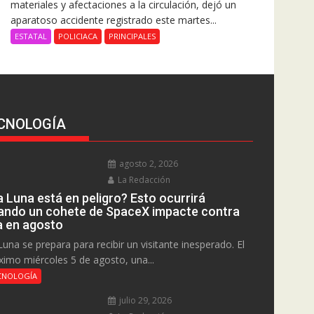
materiales y afectaciones a la circulación, dejó un
aparatoso accidente registrado este martes...
ESTATAL
POLICIACA
PRINCIPALES
CNOLOGÍA
agosto 2, 2026
La Redacción
a Luna está en peligro? Esto ocurrirá
ando un cohete de SpaceX impacte contra
la en agosto
Luna se prepara para recibir un visitante inesperado. El
ximo miércoles 5 de agosto, una...
CNOLOGÍA
julio 29, 2026