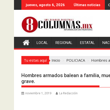
Saltar
C
jueves, agosto 6, 2026
Últimas noticias
al
contenido
LOCAL
REGIONAL
ESTATAL
NAC
Tu estas aquí
Inicio
POLICIACA
Hombres ar
Hombres armados balean a familia, mue
grave.
noviembre 1, 2019
La Redacción