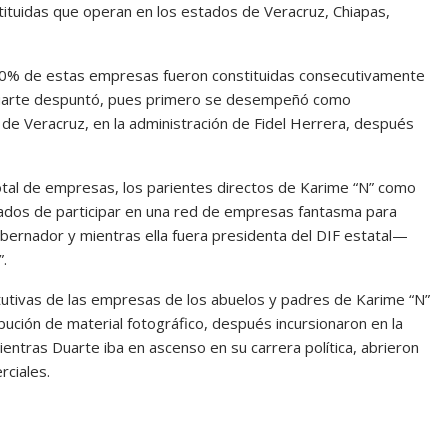
tuidas que operan en los estados de Veracruz, Chiapas,
, “40% de estas empresas fueron constituidas consecutivamente
e Duarte despuntó, pues primero se desempeñó como
 de Veracruz, en la administración de Fidel Herrera, después
l total de empresas, los parientes directos de Karime “N” como
dos de participar en una red de empresas fantasma para
bernador y mientras ella fuera presidenta del DIF estatal—
.
itutivas de las empresas de los abuelos y padres de Karime “N”
ibución de material fotográfico, después incursionaron en la
entras Duarte iba en ascenso en su carrera política, abrieron
ciales.