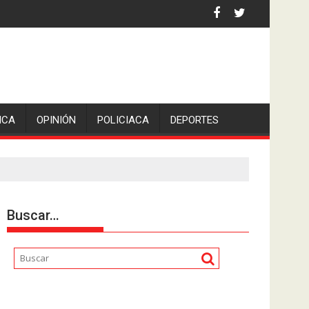
ó San Pedro en Lerdo de Tejada, Veracruz.
ICA
OPINIÓN
POLICIACA
DEPORTES
Buscar…
Reproductor