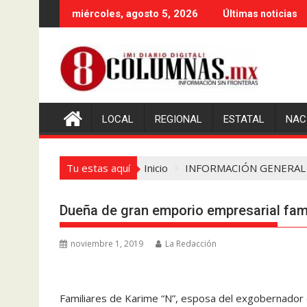
Saltar
miércoles, agosto 5, 2026
Últimas noticias
al
contenido
LOCAL
REGIONAL
ESTATAL
NAC
Tu estas aquí
Inicio
INFORMACIÓN GENERAL
Dueña de gran emporio empresarial fam
noviembre 1, 2019
La Redacción
Familiares de Karime “N”, esposa del exgobernador 