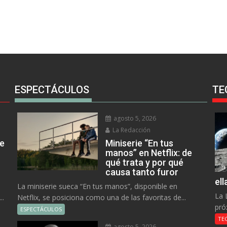
ESPECTÁCULOS
TE
agosto 5, 2026
La Redacción
ue
Miniserie “En tus
manos” en Netflix: de
qué trata y por qué
causa tanto furor
el
La miniserie sueca “En tus manos”, disponible en
La 
..
Netflix, se posiciona como una de las favoritas de...
pró
ESPECTÁCULOS
TE
agosto 5, 2026