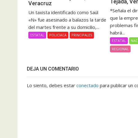
Tejada, Ve
Veracruz
*Señala el di
Un taxista identificado como Saúl
que la empre
«N» fue asesinado a balazos la tarde
problemas fi
del martes frente a su domicilio,...
habrá...
ESTATAL
POLICIACA
PRINCIPALES
ESTATAL
NAC
REGIONAL
DEJA UN COMENTARIO
Lo siento, debes estar
conectado
para publicar un c