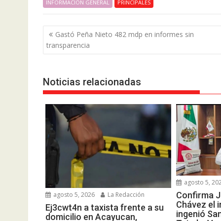
INFORMACIÓN GENERAL
PRINCIPALES
Navegación
Gastó Peña Nieto 482 mdp en informes sin
de
transparencia
entradas
Noticias relacionadas
agosto 5, 20
Confirma J
agosto 5, 2026
La Redacción
Chávez el i
Ej3cwt4n a taxista frente a su
ingenió Sa
domicilio en Acayucan,