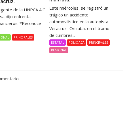
racruz.
Este miércoles, se registró un
rigente de la UNPCA A.C
trágico un accidente
sa dijo enfrenta
automovilístico en la autopista
nancieros. *Reconoce
Veracruz- Orizaba, en el tramo
de cumbres...
IONAL
PRINCIPALES
ESTATAL
POLICIACA
PRINCIPALES
REGIONAL
omentario.