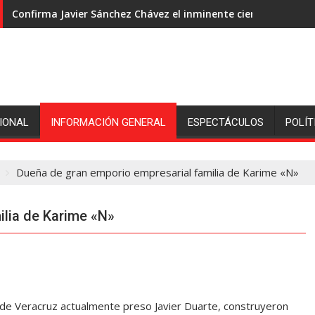
Confirma Javier Sánchez Chávez el inminente cierre de ingeni
IONAL
INFORMACIÓN GENERAL
ESPECTÁCULOS
POLÍT
Dueña de gran emporio empresarial familia de Karime «N»
ilia de Karime «N»
de Veracruz actualmente preso Javier Duarte, construyeron