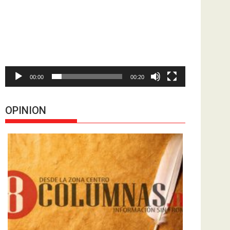
de
vídeo
00:00
00:20
OPINION