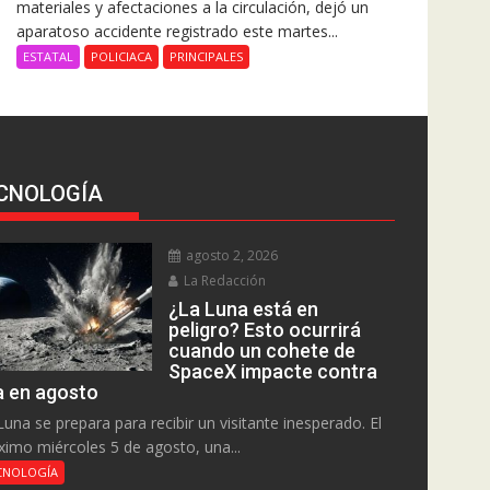
materiales y afectaciones a la circulación, dejó un
aparatoso accidente registrado este martes...
ESTATAL
POLICIACA
PRINCIPALES
CNOLOGÍA
agosto 2, 2026
La Redacción
¿La Luna está en
peligro? Esto ocurrirá
cuando un cohete de
SpaceX impacte contra
la en agosto
Luna se prepara para recibir un visitante inesperado. El
ximo miércoles 5 de agosto, una...
CNOLOGÍA