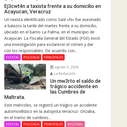
Ej3cwt4n a taxista frente a su domicilio en
Acayucan, Veracruz
Un taxista identificado como Saúl «N» fue asesinado
a balazos la tarde del martes frente a su domicilio,
ubicado en el barrio La Palma, en el municipio de
Acayucan. La Fiscalía General del Estado (FGE) inició
una investigación para esclarecer el crimen y dar
con los responsables. De acuerdo con...
ESTATAL
POLICIACA
PRINCIPALES
agosto 5, 2026
La Redacción
Un mw3rto el saldo de
trágico accidente en
las Cumbres de
Maltrata.
Este miércoles, se registró un trágico un accidente
automovilístico en la autopista Veracruz- Orizaba,
en el tramo de cumbres...
ESTATAL
POLICIACA
PRINCIPALES
REGIONAL