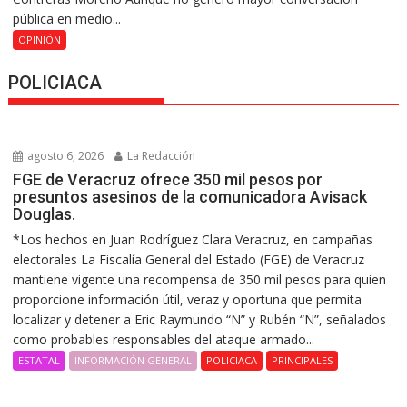
pública en medio...
OPINIÓN
POLICIACA
agosto 6, 2026
La Redacción
FGE de Veracruz ofrece 350 mil pesos por
presuntos asesinos de la comunicadora Avisack
Douglas.
*Los hechos en Juan Rodríguez Clara Veracruz, en campañas
electorales La Fiscalía General del Estado (FGE) de Veracruz
mantiene vigente una recompensa de 350 mil pesos para quien
proporcione información útil, veraz y oportuna que permita
localizar y detener a Eric Raymundo “N” y Rubén “N”, señalados
como probables responsables del ataque armado...
ESTATAL
INFORMACIÓN GENERAL
POLICIACA
PRINCIPALES