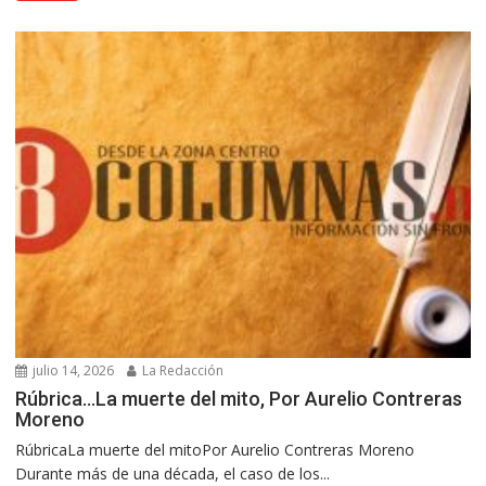
julio 14, 2026
La Redacción
Rúbrica…La muerte del mito, Por Aurelio Contreras
Moreno
RúbricaLa muerte del mitoPor Aurelio Contreras Moreno
Durante más de una década, el caso de los...