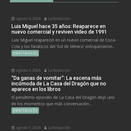
agosto 6, 2026
La Redacción
Luis Miguel hace 35 años: Reaparece en
nuevo comercial y reviven video de 1991
Luis Miguel reapareció en un nuevo comercial de Coca-
Cola y los fanáticos del ‘Sol de México’ enloquecieron...
ESPECTÁCULOS
agosto 6, 2026
La Redacción
“Da ganas de vomitar”: La escena más
incómoda de La Casa del Dragón que no
aparece en los libros
El penúltimo episodio de La Casa del Dragón dejó uno
de los momentos que más conversación...
ESPECTÁCULOS
agosto 5, 2026
La Redacción