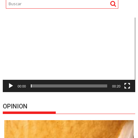
Reproductor
de
vídeo
00:00
00:20
OPINION