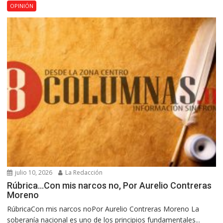
OPINIÓN
julio 10, 2026
La Redacción
Rúbrica…Con mis narcos no, Por Aurelio Contreras
Moreno
RúbricaCon mis narcos noPor Aurelio Contreras Moreno La
soberanía nacional es uno de los principios fundamentales...