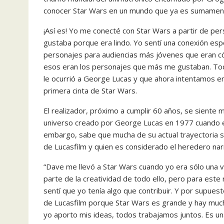
conocer Star Wars en un mundo que ya es sumament
¡Así es! Yo me conecté con Star Wars a partir de p
gustaba porque era lindo. Yo sentí una conexión esp
personajes para audiencias más jóvenes que eran cóm
esos eran los personajes que más me gustaban. Tod
le ocurrió a George Lucas y que ahora intentamos em
primera cinta de Star Wars.
El realizador, próximo a cumplir 60 años, se siente
universo creado por George Lucas en 1977 cuando es
embargo, sabe que mucha de su actual trayectoria se 
de Lucasfilm y quien es considerado el heredero nar
“Dave me llevó a Star Wars cuando yo era sólo una v
parte de la creatividad de todo ello, pero para este
sentí que yo tenía algo que contribuir. Y por supue
de Lucasfilm porque Star Wars es grande y hay muc
yo aporto mis ideas, todos trabajamos juntos. Es un