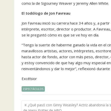
como la de Sigourney Weaver y Jeremy Allen White.
El todólogo de Jon Favreau
Jon Favreau inició su carrera hace 34 años y, a part
intérprete, escritor, director o productor. A Favrea
se le preguntó cómo es que se ve hoy en día.
“Tengo la suerte de haberme ganado la vida en el ci
maravillosos artistas, actores, intérpretes, escrit
hasta actor de fondo, actor con más peso, director, 
y estoy convencido de que hay algo muy especial en 
reinventándonos y dar lo mejor”, reflexionó durant
Excélsior
ESPECTÁCULOS
Navegación
¿Qué pasó con Ginny Weasley? Actriz abandona la s
de
de Harry Potter de HBO