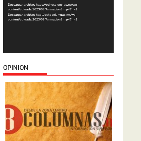
de
Descargar archivo: https://ochocolumnas.mx/wp-
vídeo
content/uploads/2023/08/Animacion3.mp4?_=1
Descargar archivo: http://ochocolumnas.mx/wp-
content/uploads/2023/08/Animacion3.mp4?_=1
OPINION