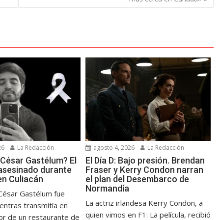
26
La Redacción
agosto 4, 2026
La Redacción
 César Gastélum? El
El Día D: Bajo presión. Brendan
 asesinado durante
Fraser y Kerry Condon narran
en Culiacán
el plan del Desembarco de
Normandía
 César Gastélum fue
La actriz irlandesa Kerry Condon, a
entras transmitía en
quien vimos en F1: La película, recibió
ior de un restaurante de