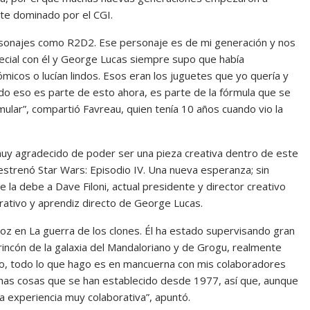
e dominado por el CGI.
ersonajes como R2D2. Ese personaje es de mi generación y nos
ecial con él y George Lucas siempre supo que había
icos o lucían lindos. Esos eran los juguetes que yo quería y
o eso es parte de esto ahora, es parte de la fórmula que se
ular”, compartió Favreau, quien tenía 10 años cuando vio la
 muy agradecido de poder ser una pieza creativa dentro de este
trenó Star Wars: Episodio IV. Una nueva esperanza; sin
la debe a Dave Filoni, actual presidente y director creativo
rativo y aprendiz directo de George Lucas.
oz en La guerra de los clones. Él ha estado supervisando gran
 rincón de la galaxia del Mandaloriano y de Grogu, realmente
sto, todo lo que hago es en mancuerna con mis colaboradores
has cosas que se han establecido desde 1977, así que, aunque
a experiencia muy colaborativa”, apuntó.