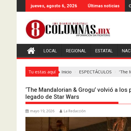
Saltar
C
jueves, agosto 6, 2026
Últimas noticias
al
contenido
LOCAL
REGIONAL
ESTATAL
NAC
Tu estas aquí
Inicio
ESPECTÁCULOS
‘The 
‘The Mandalorian & Grogu’ volvió a los 
legado de Star Wars
mayo 19, 2026
La Redacción