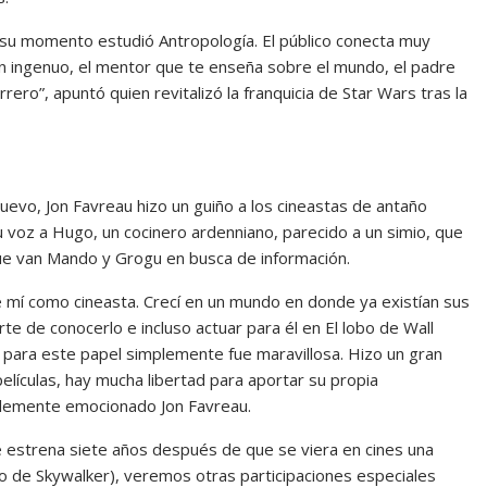
 su momento estudió Antropología. El público conecta muy
ven ingenuo, el mentor que te enseña sobre el mundo, el padre
rero”, apuntó quien revitalizó la franquicia de Star Wars tras la
uevo, Jon Favreau hizo un guiño a los cineastas de antaño
 voz a Hugo, un cocinero ardenniano, parecido a un simio, que
que van Mando y Grogu en busca de información.
e mí como cineasta. Crecí en un mundo en donde ya existían sus
rte de conocerlo e incluso actuar para él en El lobo de Wall
a para este papel simplemente fue maravillosa. Hizo un gran
películas, hay mucha libertad para aportar su propia
iblemente emocionado Jon Favreau.
e estrena siete años después de que se viera en cines una
nso de Skywalker), veremos otras participaciones especiales