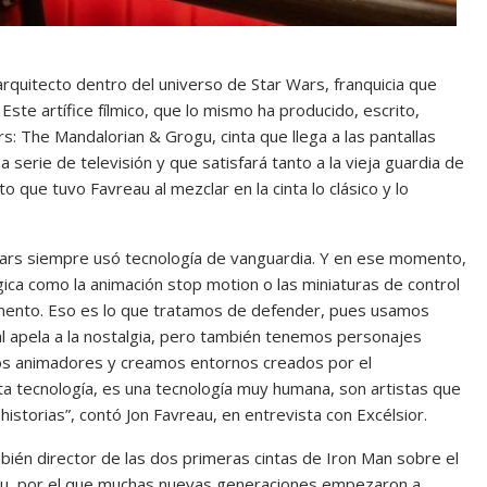
quitecto dentro del universo de Star Wars, franquicia que
te artífice fílmico, que lo mismo ha producido, escrito,
s: The Mandalorian & Grogu, cinta que llega a las pantallas
serie de televisión y que satisfará tanto a la vieja guardia de
 que tuvo Favreau al mezclar en la cinta lo clásico y lo
rs siempre usó tecnología de vanguardia. Y en ese momento,
ica como la animación stop motion o las miniaturas de control
ento. Eso es lo que tratamos de defender, pues usamos
l apela a la nostalgia, pero también tenemos personajes
sos animadores y creamos entornos creados por el
a tecnología, es una tecnología muy humana, son artistas que
historias”, contó Jon Favreau, en entrevista con Excélsior.
bién director de las dos primeras cintas de Iron Man sobre el
ogu, por el que muchas nuevas generaciones empezaron a