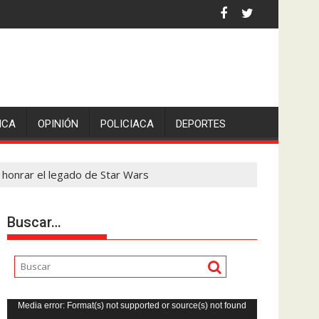
an Pedro en Lerdo de Tejada, Veracruz.
ICA
OPINIÓN
POLICIACA
DEPORTES
 honrar el legado de Star Wars
Buscar…
Reproductor
Media error: Format(s) not supported or source(s) not found