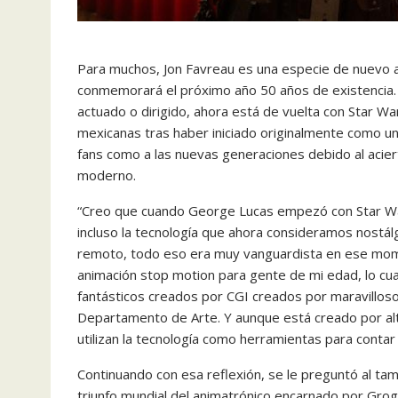
Para muchos, Jon Favreau es una especie de nuevo ar
conmemorará el próximo año 50 años de existencia. Es
actuado o dirigido, ahora está de vuelta con Star War
mexicanas tras haber iniciado originalmente como una 
fans como a las nuevas generaciones debido al acierto
moderno.
“Creo que cuando George Lucas empezó con Star Wa
incluso la tecnología que ahora consideramos nostálg
remoto, todo eso era muy vanguardista en ese mom
animación stop motion para gente de mi edad, lo cua
fantásticos creados por CGI creados por maravillo
Departamento de Arte. Y aunque está creado por alt
utilizan la tecnología como herramientas para contar 
Continuando con esa reflexión, se le preguntó al tam
triunfo mundial del animatrónico encarnado por Gr