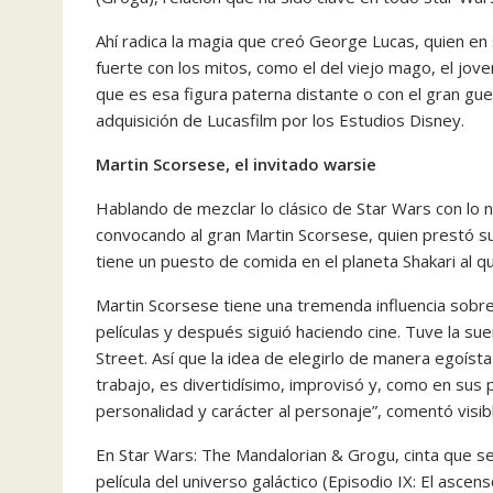
Ahí radica la magia que creó George Lucas, quien en
fuerte con los mitos, como el del viejo mago, el jo
que es esa figura paterna distante o con el gran guer
adquisición de Lucasfilm por los Estudios Disney.
Martin Scorsese, el invitado warsie
Hablando de mezclar lo clásico de Star Wars con lo n
convocando al gran Martin Scorsese, quien prestó su
tiene un puesto de comida en el planeta Shakari al 
Martin Scorsese tiene una tremenda influencia sobr
películas y después siguió haciendo cine. Tuve la sue
Street. Así que la idea de elegirlo de manera egoíst
trabajo, es divertidísimo, improvisó y, como en sus 
personalidad y carácter al personaje”, comentó vis
En Star Wars: The Mandalorian & Grogu, cinta que s
película del universo galáctico (Episodio IX: El asce