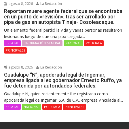
agosto 8, 2026
La Redacción
Reportan muere agente federal que se encontraba
en un punto de «revisión», tras ser arrollado por
pipa de gas en autopista Tinaja- Cosoleacaque.
Un elemento federal perdió la vida y varias personas resultaron
lesionadas luego de que una pipa cargada...
ESTATAL
INFORMACIÓN GENERAL
NACIONAL
POLICIACA
PRINCIPALES
agosto 8, 2026
La Redacción
Guadalupe “N”, apoderada legal de Ingemar,
empresa ligada al ex gobernador Ernesto Ruffo, ya
fue detenida por autoridades federales.
Guadalupe N, quien recientemente fue registrada como
apoderada legal de Ingemar, S.A. de C.V., empresa vinculada al...
ESTATAL
NACIONAL
POLICIACA
PRINCIPALES