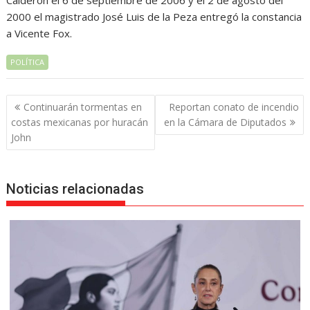
Calderón el 6 de septiembre de 2006 y el 2 de agosto del
2000 el magistrado José Luis de la Peza entregó la constancia
a Vicente Fox.
POLÍTICA
Navegación
Continuarán tormentas en
Reportan conato de incendio
de
costas mexicanas por huracán
en la Cámara de Diputados
entradas
John
Noticias relacionadas