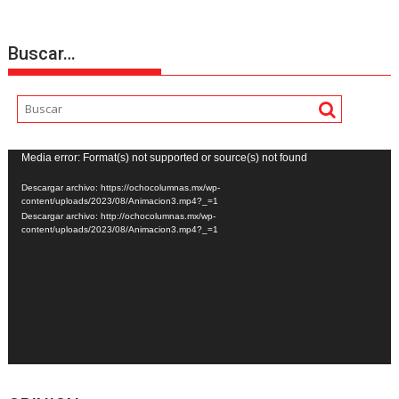
Buscar…
Reproductor
Media error: Format(s) not supported or source(s) not found
de
Descargar archivo: https://ochocolumnas.mx/wp-
vídeo
content/uploads/2023/08/Animacion3.mp4?_=1
Descargar archivo: http://ochocolumnas.mx/wp-
content/uploads/2023/08/Animacion3.mp4?_=1