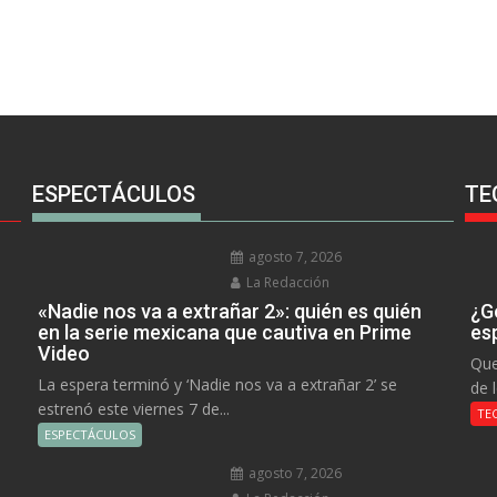
ESPECTÁCULOS
TE
agosto 7, 2026
La Redacción
«Nadie nos va a extrañar 2»: quién es quién
¿Go
en la serie mexicana que cautiva en Prime
es
Video
Que
La espera terminó y ‘Nadie nos va a extrañar 2’ se
de 
estrenó este viernes 7 de...
TE
ESPECTÁCULOS
agosto 7, 2026