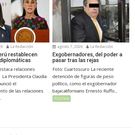
26
La Redacción
agosto 7, 2026
La Redacción
erú restablecen
Exgobernadores, del poder a
 diplomáticas
pasar tras las rejas
staca relaciones
Foto: Cuartoscuro La reciente
 La Presidenta Claudia
detención de figuras de peso
unció el
político, como el exgobernador
nto de las relaciones
bajacaliforniano Ernesto Ruffo...
.
POLÍTICA