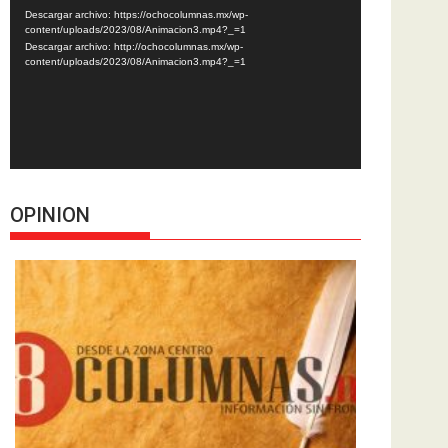
de
Descargar archivo: https://ochocolumnas.mx/wp-
vídeo
content/uploads/2023/08/Animacion3.mp4?_=1
Descargar archivo: http://ochocolumnas.mx/wp-
content/uploads/2023/08/Animacion3.mp4?_=1
OPINION