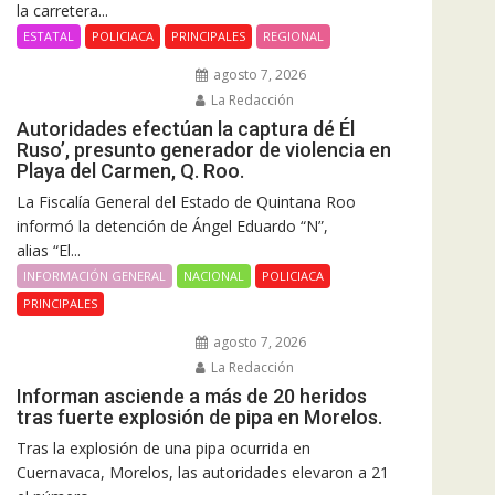
la carretera...
ESTATAL
POLICIACA
PRINCIPALES
REGIONAL
agosto 7, 2026
La Redacción
Autoridades efectúan la captura dé Él
Ruso’, presunto generador de violencia en
Playa del Carmen, Q. Roo.
La Fiscalía General del Estado de Quintana Roo
informó la detención de Ángel Eduardo “N”,
alias “El...
INFORMACIÓN GENERAL
NACIONAL
POLICIACA
PRINCIPALES
agosto 7, 2026
La Redacción
Informan asciende a más de 20 heridos
tras fuerte explosión de pipa en Morelos.
Tras la explosión de una pipa ocurrida en
Cuernavaca, Morelos, las autoridades elevaron a 21