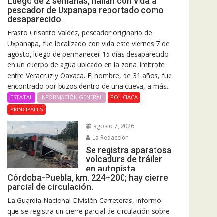
Luego de 2 semanas, hallan con vida a
pescador de Uxpanapa reportado como
desaparecido.
Erasto Crisanto Valdez, pescador originario de
Uxpanapa, fue localizado con vida este viernes 7 de
agosto, luego de permanecer 15 días desaparecido
en un cuerpo de agua ubicado en la zona limítrofe
entre Veracruz y Oaxaca. El hombre, de 31 años, fue
encontrado por buzos dentro de una cueva, a más...
ESTATAL
INFORMACIÓN GENERAL
POLICIACA
PRINCIPALES
agosto 7, 2026
La Redacción
Se registra aparatosa
volcadura de tráiler
en autopista
Córdoba-Puebla, km. 224+200; hay cierre
parcial de circulación.
La Guardia Nacional División Carreteras, informó
que se registra un cierre parcial de circulación sobre