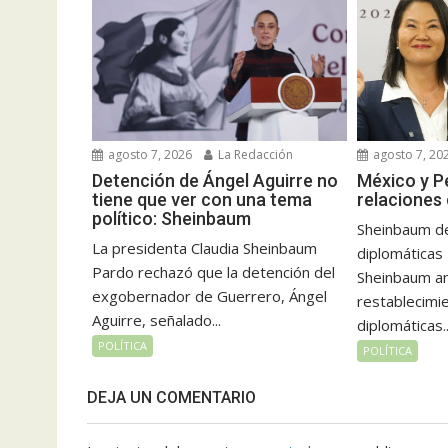
agosto 7, 2026
La Redacción
agosto 7, 20
Detención de Ángel Aguirre no
México y P
tiene que ver con una tema
relaciones
político: Sheinbaum
Sheinbaum de
La presidenta Claudia Sheinbaum
diplomáticas
Pardo rechazó que la detención del
Sheinbaum an
exgobernador de Guerrero, Ángel
restablecimie
Aguirre, señalado...
diplomáticas..
POLÍTICA
POLÍTICA
DEJA UN COMENTARIO