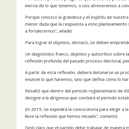
inercia de lo que tenemos, o nos atreveremos a condu
Porque conozco la grandeza y el espíritu de nuestra m
menor duda que la respuesta a este planteamiento 
a fortalecernos”, añadió.
Para lograr el objetivo, destacó, se deben empren
Un diagnóstico franco, objetivo y autocrítico sobre 
reflexión profunda del pasado proceso electoral, per
A partir de esta reflexión, deberá detonarse un proc
enuncie lo que haremos, sino que defina cómo lo ha
Resaltó que dentro del periodo reglamentario de 60 
designe a la dirigencia que concluirá el periodo esta
En 2019, se expedirá la convocatoria para elegir a l
lleve la reflexión que hemos iniciado”, comentó.
Dejó claro que el partido debe trabajar de manera 