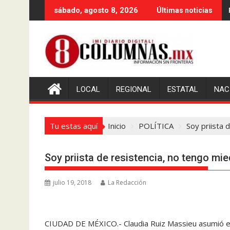
Saltar
sábado, agosto 8, 2026
Últimas noticias
al
contenido
LOCAL
REGIONAL
ESTATAL
NAC
Tu estas aquí
Inicio
POLÍTICA
Soy priista 
Soy priista de resistencia, no tengo mi
julio 19, 2018
La Redacción
CIUDAD DE MÉXICO.- Claudia Ruiz Massieu asumió est