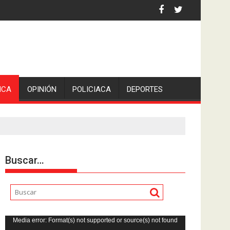
iden escolleras para evitar nuevos casos
ICA
OPINIÓN
POLICIACA
DEPORTES
Buscar…
Reproductor
Media error: Format(s) not supported or source(s) not found