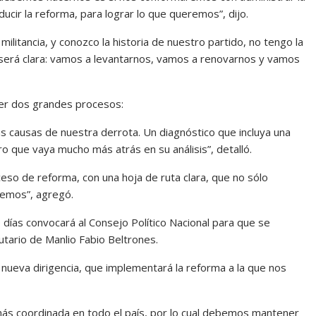
cir la reforma, para lograr lo que queremos”, dijo.
ilitancia, y conozco la historia de nuestro partido, no tengo la
será clara: vamos a levantarnos, vamos a renovarnos y vamos
der dos grandes procesos:
las causas de nuestra derrota. Un diagnóstico que incluya una
o que vaya mucho más atrás en su análisis”, detalló.
eso de reforma, con una hoja de ruta clara, que no sólo
remos”, agregó.
días convocará al Consejo Político Nacional para que se
tutario de Manlio Fabio Beltrones.
a nueva dirigencia, que implementará la reforma a la que nos
más coordinada en todo el país, por lo cual debemos mantener