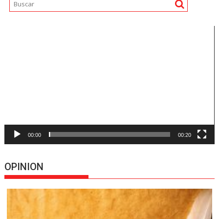
Reproductor
de
vídeo
00:00
00:20
OPINION