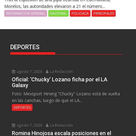
Morelos, las autoridades elevaron a 21 el número...
INFORMACIÓN GENERAL
NACIONAL
POLICIACA
PRINCIPALES
DEPORTES
agosto 7, 2026
La Redacción
Oficial: ‘Chucky’ Lozano ficha por el LA
Galaxy
Foto: Mexsport Hirving “Chucky” Lozano está de vuelta
en las canchas, luego de que el LA...
DEPORTES
agosto 7, 2026
La Redacción
Romina Hinojosa escala posiciones en el