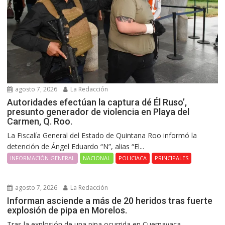
agosto 7, 2026
La Redacción
Autoridades efectúan la captura dé Él Ruso’,
presunto generador de violencia en Playa del
Carmen, Q. Roo.
La Fiscalía General del Estado de Quintana Roo informó la
detención de Ángel Eduardo “N”, alias “El...
INFORMACIÓN GENERAL
NACIONAL
POLICIACA
PRINCIPALES
agosto 7, 2026
La Redacción
Informan asciende a más de 20 heridos tras fuerte
explosión de pipa en Morelos.
Tras la explosión de una pipa ocurrida en Cuernavaca,