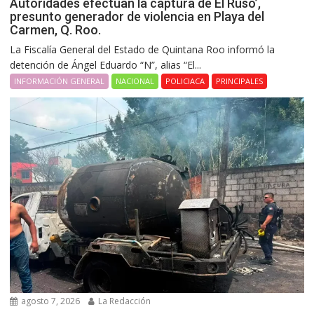
Autoridades efectúan la captura dé Él Ruso’,
presunto generador de violencia en Playa del
Carmen, Q. Roo.
La Fiscalía General del Estado de Quintana Roo informó la
detención de Ángel Eduardo “N”, alias “El...
INFORMACIÓN GENERAL
NACIONAL
POLICIACA
PRINCIPALES
agosto 7, 2026
La Redacción