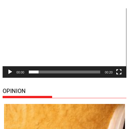
Reproductor
de
vídeo
00:00
00:20
OPINION